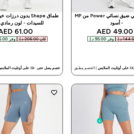
شورت رياضي ضيق نسائي Power من MP
- أسود
للسيدات - لون رمادي 
nted price
discounted price
61.00 AED‎
49.00 AED‎
وفر ‏95.00 د.إ.‏‎
كان ‏206.00 د.إ.‏‎
وفر ‏145.00 د.إ.‏‎
شراء سريع
شراء سريع
| الخصم مطبق
خصم يصل حتى ٨٠٪ على أوتليت الملابس