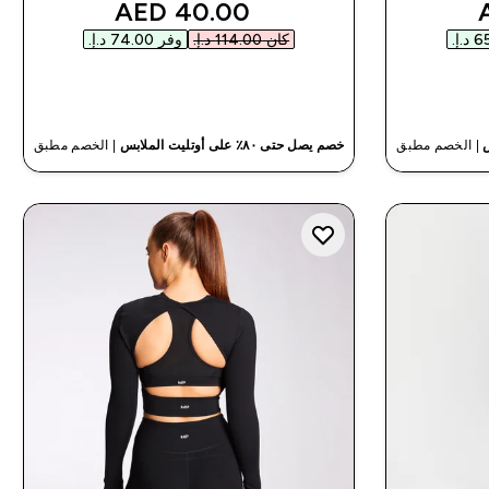
discounted price
discou
40.00 AED‎
كان ‏114.00 د.إ.‏‎
وفر ‏74.00 د.إ.‏‎
شراء سريع
| الخصم مطبق
خصم يصل حتى ٨٠٪ على أوتليت الملابس
| الخصم مطبق