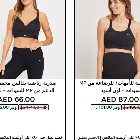
صدرية رياضية للأمهات/ للرضاعة من MP
صدرية رياضية بقالبين محيط
سيدات - لون أسود
الدعم من MP للسيدات - لون أسود
nted price
discounted price
66.00 AED‎
87.00 AED‎
وفر ‏101.00 د.إ.‏‎
كان ‏171.00 د.إ.‏‎
وفر ‏105.00 د.إ.‏‎
شراء سريع
شراء سريع
| الخصم مطبق
خصم يصل حتى ٨٠٪ على أوتليت الملابس