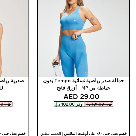
حمالة صدر رياضية نسائية Tempo بدون
خياطة من MP - أزرق فاتح
لل
discounted price
29.00 AED‎
كان ‏131.00 د.إ.‏‎
وفر ‏102.00 د.إ.‏‎
كان ‏188.00 د.إ.‏‎
شراء سريع
خصم يصل حتى ٨٠٪ على أوتليت الملابس
| الخصم مطبق
خصم يصل حتى ٨٠٪ على أوتليت الملابس