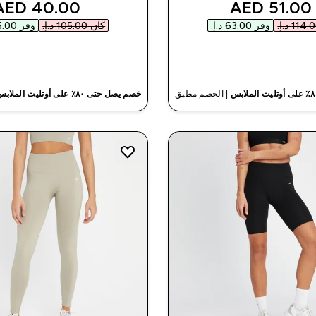
nted price
discounted price
40.00 AED‎
51.00 AED‎
وفر ‏63.00 د.إ.‏‎
كان ‏105.00 د.إ.‏‎
وفر ‏65.00 د.إ.‏‎
شراء سريع
شراء سريع
| الخصم مطبق
خصم يصل حتى ٨٠٪ على أوتليت الملابس