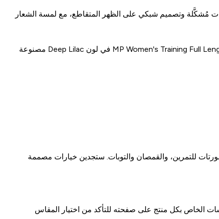
M تمنحكِ التغطية الكاملة بكوبات مُشكَّلة وتصميم شبكي على الظهر المتقاطع، مع لمسة الشعار
— إن كنتِ تفضلين قصيرات التدريب الطويلة، فإن MP Women's Training Full Length Cycling Short في لون Deep Lilac مصنوعة
شورتات للتمرين، والقمصان والتوبات. ستجدين خيارات مصممة
ت الخاص بكل منتج على صفحته للتأكد من اختيار المقاس