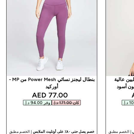
يين عالية
بنطال ليجنز نسائي Power Mesh من MP -
أوركيد
discounted price
discou
77.00 AED‎
كان ‏171.00 د.إ.‏‎
وفر ‏94.00 د.إ.‏‎
شراء سريع
| الخصم مطبق
خصم يصل حتى ٨٠٪ على أوتليت الملابس
| الخصم مطبق