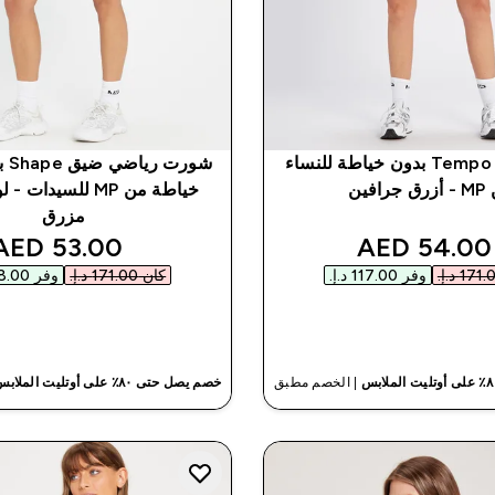
شورت Tempo Rib بدون خياطة للنساء
شور
جرافين
خياطة من MP للسيدا
مزرق
nted price
discounted price
53.00 AED‎
54.00 AED‎
وفر ‏117.00 د.إ.‏‎
كان ‏171.00 د.إ.‏‎
وفر ‏118.00 د.إ.‏‎
شراء سريع
شراء سريع
| الخصم مطبق
خصم يصل حتى ٨٠٪ على أوتليت الملابس