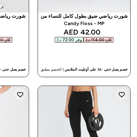
شورت رياضي ضيق بطول كامل للنساء من
MP‏ - Candy Floss
discounted price
42.00 AED‎
كان ‏114.00 د.إ.‏‎
وفر ‏72.00 د.إ.‏‎
كان ‏144.00 د.إ.‏‎
شراء سريع
خصم يصل حتى ٨٠٪ على أوتليت الملابس
| الخصم مطبق
خصم يصل حتى ٨٠٪ على أوتليت الملابس