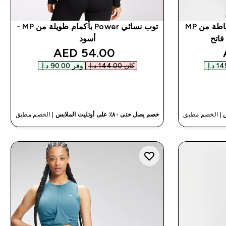
طماق Shape بدون درزات خياطة من MP
توب نسائي Power بأكمام طويلة من MP -
فاتح
أسود
discounted price
discou
54.00 AED‎
كان ‏144.00 د.إ.‏‎
وفر ‏90.00 د.إ.‏‎
شراء سريع
| الخصم مطبق
خصم يصل حتى ٨٠٪ على أوتليت الملابس
| الخصم مطبق