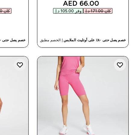
discounted price
66.00 AED‎
كان ‏171.00 د.إ.‏‎
وفر ‏105.00 د.إ.‏‎
كان ‏114.00 د.إ.‏‎
شراء سريع
خصم يصل حتى ٨٠٪ على أوتليت الملابس
| الخصم مطبق
خصم يصل حتى ٨٠٪ على أوتليت الملابس