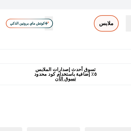
ملابس
كوتش ماي بروتين الذكي
ملابس الرجال
ملابس النساء
اكسسوارات
تصفية الملابس
Enter ملابس الرجال submenu
Enter ملابس النساء submenu
Enter اكسسوارات submenu
⌄
⌄
⌄
جميع منتجات ماي بروتين مناسبة للحلال
٥٪ إضافية مع زجاجة مجانية على طلبك الأول
تسوق أحدث إصدارات الملابس
٥٪ إضافية باستخدام كود محدود
تسوق الآن