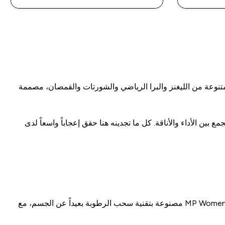
متنوعة من الليغنز والبرا الرياضي والشورتات والقمصان، مصممة
بين الأداء والأناقة. كل ما تجدينه هنا حقق إعجاباً واسعاً لدى
— إذا كنتِ تبحثين عن لغينز يواكب تمرينك الأكثر كثافة، فإن MP Women's Power Mesh Leggings مصنوعة بتقنية سحب الرطوبة بعيداً عن الجسم، مع