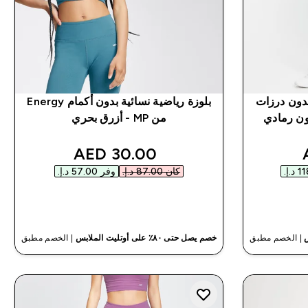
ت رياضي ضيق Shape بدون درزات
بلوزة رياضية نسائية بدون أكمام Energy
ت - لون رمادي
من MP - أزرق بحري
discounted price
discou
30.00 AED‎
كان ‏87.00 د.إ.‏‎
وفر ‏57.00 د.إ.‏‎
شراء سريع
| الخصم مطبق
خصم يصل حتى ٨٠٪ على أوتليت الملابس
| الخصم مطبق