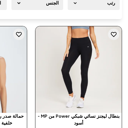
رتب
الجنس
ا
بنطال ليجنز نسائي شبكي Power من MP -
أسود
خلفية متق