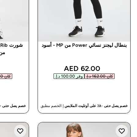
بنطال ليجنز نسائي Power من MP - أسود
من MP - أزرق 
discounted price
62.00 AED‎
كان ‏162.00 د.إ.‏‎
وفر ‏100.00 د.إ.‏‎
كان ‏171.00 د.إ.‏‎
شراء سريع
خصم يصل حتى ٨٠٪ على أوتليت الملابس
| الخصم مطبق
خصم يصل حتى ٨٠٪ على أوتليت الملابس