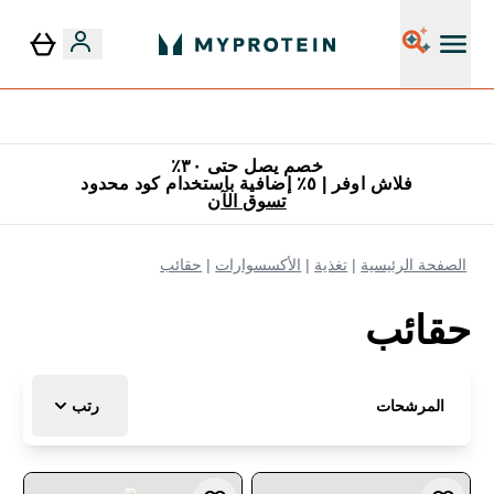
٥٪ إضافية مع زجاجة مجانية على طلبك الأول
خصم يصل حتى ٣٠٪
فلاش اوفر | ٥٪ إضافية باستخدام كود محدود
تسوق الآن
الصفحة الرئيسية
تغذية
الأكسسوارات
حقائب
حقائب
المرشحات
رتب