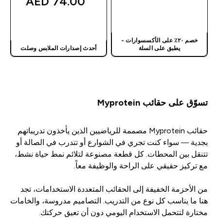
74.00 AED‎
شراء سريع
شراء سريع
خصم ٢٠٪ على الأكسسوارات -
يطبق على السلة
أحدث إصدارات الملابس وصلت
تسوّق على حقائب Myprotein
حقائب Myprotein مصممة للرياضيين الذين يأخذون تدريباتهم
بجدية — سواء كنت تجري في الشوارع أو تتدرب في الصالة أو
تتنقل بين المحطات. كل قطعة مصنوعة لتلائم نمط حياة نشط،
مع تركيز حقيقي على الراحة والوظيفة معاً.
من الأحزمة الخفيفة إلى الحقائب المتعددة الاستخدامات، تجد
هنا ما يناسب كل نوع من التدريب. التصاميم مدروسة، والخامات
مختارة لتتحمل الاستخدام اليومي دون أن تعيق حركتك.