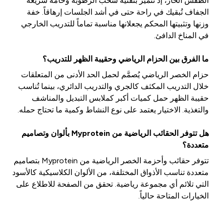
الطقس الحار، إذ تتميز بتقنية سحب الرطوبة وخامة سريعة
الجفاف تُبقيك في راحة حتى في أشد الجلسات إرهاقاً. خفة
وزنها وتثبيتها المحكم يجعلانها مناسبة تماماً للتدريب الخارجي
في المناخ الدافئ.
ما الفرق بين الحزام الرياضي وحقيبة الظهر للتدريب؟
حزام الخصر الرياضي يُصمَّم لحمل الحد الأدنى من المتعلقات
خلال التدريب المكثف كالجري والتدريب الدائري، بينما تُناسب
حقيبة الظهر حمل كميات أكبر كملابس التبديل والمناشف
والتغذية. الاختيار يعتمد على نوع النشاط وكمية ما تحتاج حمله.
هل تتوفر الحقائب الرياضية من Myprotein بألوان وتصاميم
متعددة؟
تتوفر حقائب وأحزمة الخصر الرياضية من Myprotein بتصاميم
متعددة تناسب الأذواق المختلفة، من الألوان الكلاسيكية كالأسود
التي تلائم أي مجموعة رياضية. تحقق من الصفحة للاطلاع على
الخيارات المتاحة حالياً.