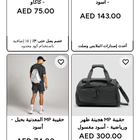
- أسود
- كاكاو
75.00 AED‎
143.00 AED‎
شراء سريع
شراء سريع
خصم يصل حتى٣٠٪
| ٥٪ إضافية
أحدث إصدارات الملابس وصلت
باستخدام كود محدود
حقيبة MP هجينة ظهر
حقيبة MP المعدنية بحبل -
ورياضية - أسود مغسول
أسود
300.00 AED‎