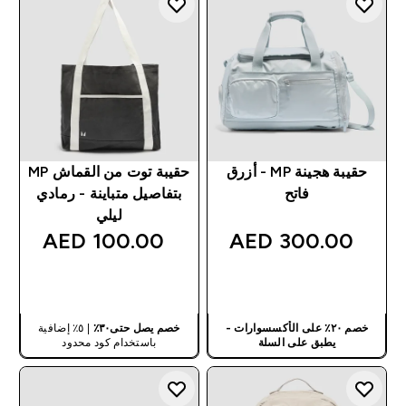
حقيبة هجينة MP - أزرق
حقيبة توت من القماش MP
فاتح
بتفاصيل متباينة - رمادي
ليلي
100.00 AED‎
300.00 AED‎
شراء سريع
شراء سريع
خصم ٢٠٪ على الأكسسوارات -
خصم يصل حتى٣٠٪
| ٥٪ إضافية
يطبق على السلة
باستخدام كود محدود