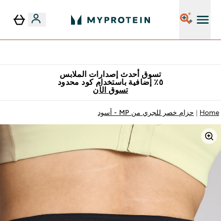
٥٪ إضافية مع زجاجة مجانية على طلبك الأول
تسوق أحدث إصدارات الملابس
٥٪ إضافية باستخدام كود محدود
تسوق الآن
Home
حزام خصر للجري من MP - أسود