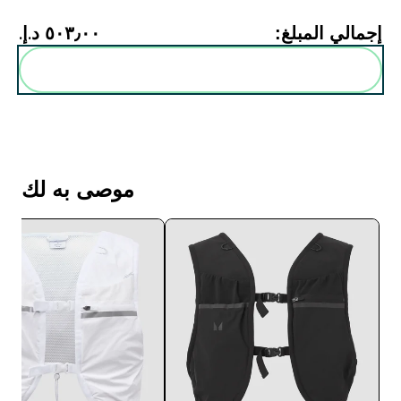
إجمالي المبلغ:
٥٠٣٫٠٠ د.إ.‏‎
أضف هذه إلى روتينك
موصى به لك