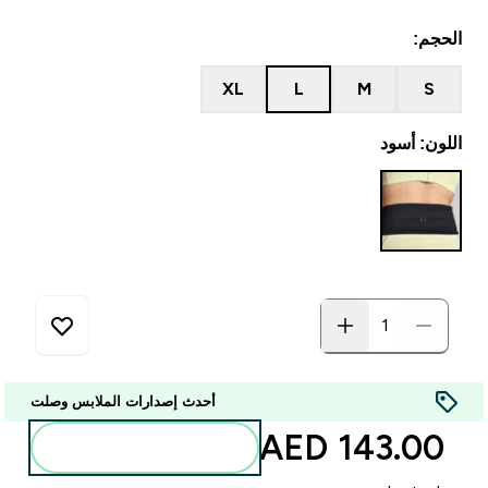
الحجم:
XL
L
M
S
اللون: أسود
أحدث إصدارات الملابس وصلت
143.00 AED‎
أضف إلى الحقيبة