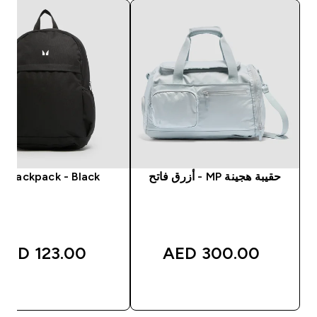
حقيبة هجينة MP - أزرق فاتح
P Backpack - Black
123.00 AED‎
300.00 AED‎
شراء سريع
شراء سريع