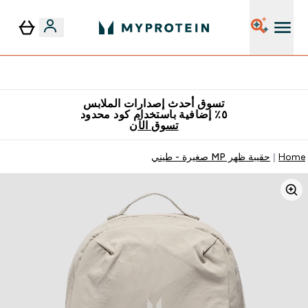
٥٪ إضافية مع زجاجة مجانية على طلبك الأول
تسوق أحدث إصدارات الملابس
٥٪ إضافية باستخدام كود محدود
تسوق الآن
Home
حقيبة ظهر MP صغيرة - طيني