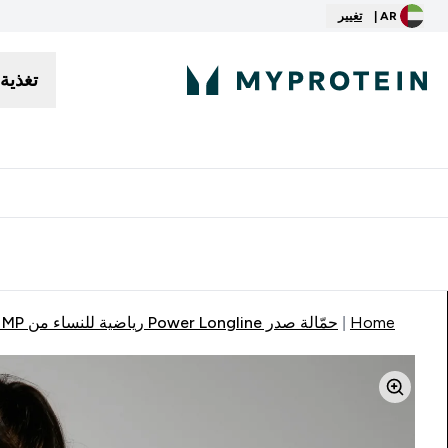
AR |
تغيير
تغذية
توصيل مجاني إبتداء من ٢٥٠ درهم | ٣٠٠ ريال
Home
حمّالة صدر Power Longline رياضية للنساء من MP - باللون الأسود