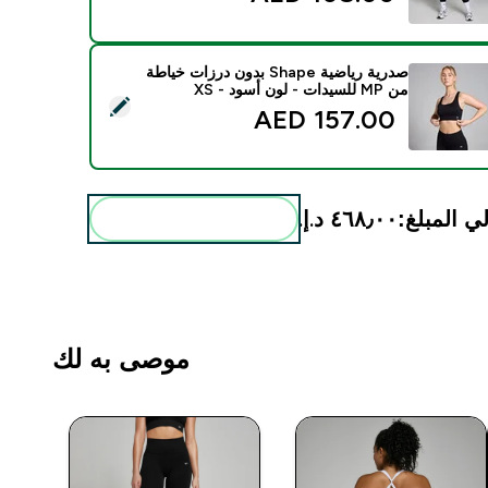
صدرية رياضية Shape بدون درزات خياطة
من MP للسيدات - لون أسود - XS
د هذا المنتج - صدرية رياضية Shape بدون درزات خياطة من MP للسيدات - لون أسود - XS
157.00 AED‎
ي المبلغ:
٤٦٨٫٠٠ د.إ.‏‎
أضف هذه إلى روتينك
موصى به لك