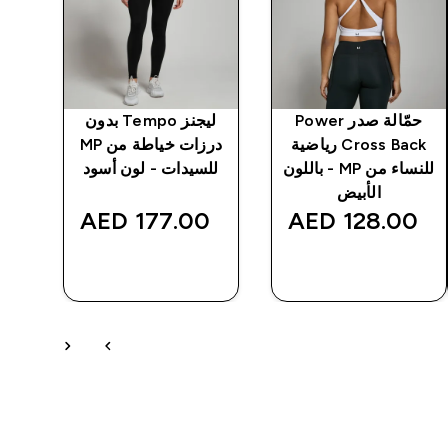
حمّالة صدر Power
ليجنز Tempo بدون
Cross Back رياضية
درزات خياطة من MP
للنساء من MP - باللون
للسيدات - لون أسود
الأبيض
لل
‎
177.00 AED‎
128.00 AED‎
شراء سريع
شراء سريع