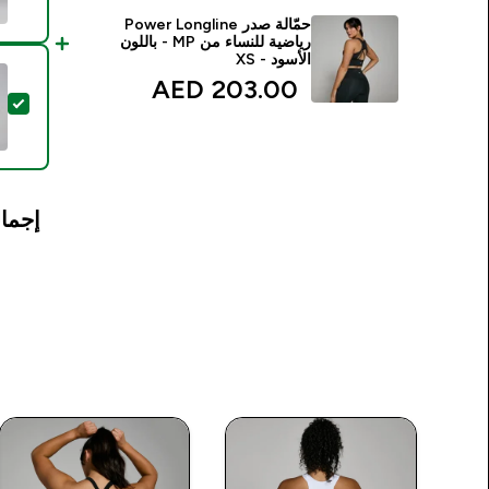
حمّالة صدر Power Longline
رياضية للنساء من MP - باللون
الأسود - XS
203.00 AED‎
تحدي
إجمال