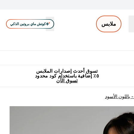
ملابس
كوتش ماي بروتين الذكي
ملابس الرجال
ملابس النساء
اكسسوارات
تصفية الملابس
Enter ملابس الرجال submenu
Enter ملابس النساء submenu
Enter اكسسوارات submenu
⌄
⌄
⌄
جميع منتجات ماي بروتين مناسبة للحلال
٥٪ إضافية مع زجاجة مجانية على طلبك الأول
تسوق أحدث إصدارات الملابس
٥٪ إضافية باستخدام كود محدود
تسوق الآن