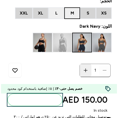
الحجم:
XXL
XL
L
M
S
XS
اللون: Dark Navy
خصم يصل حتى٣٠٪
| ٥٪ إضافية باستخدام كود محدود
150.00 AED‎
أضف إلى الحقيبة
In stock
توصيل مجاني للطلبات التي تزيد عن ٢٥٠ درهم إماراتي / ٣٠٠