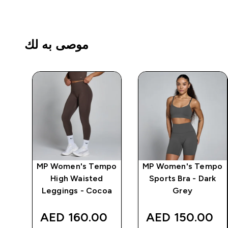
موصى به لك
MP Women's Tempo
MP Women's Tempo
Sports Bra - Dark
High Waisted
بأش
Leggings - Cocoa
Grey
‎
160.00 AED‎
150.00 AED‎