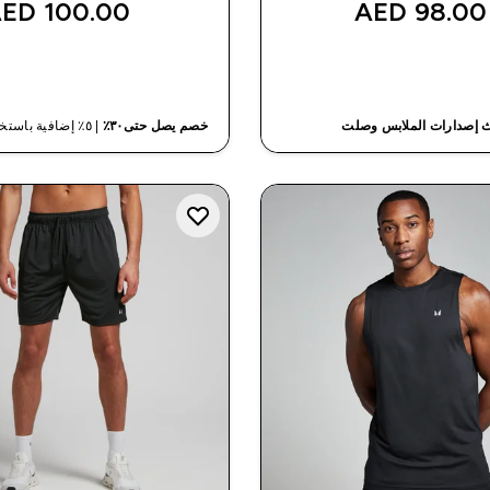
100.00 AED‎
98.00 AED‎
شراء سريع
شراء سريع
 إصدارات الملابس وصلت
خصم يصل حتى٣٠٪
| ٥٪ إضافية باستخدام كود محدود