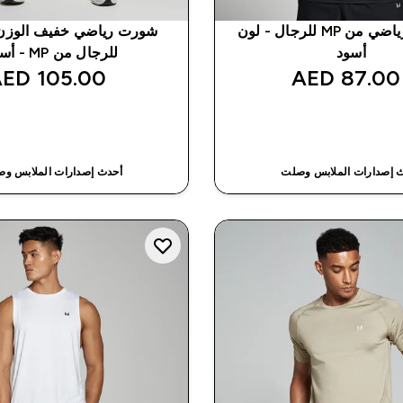
تانك توب رياضي من MP للرجال - لون
أسود
للرجال من MP - أسود
105.00 AED‎
87.00 AED‎
شراء سريع
شراء سريع
 إصدارات الملابس وصلت
أحدث إصدارات الملابس و