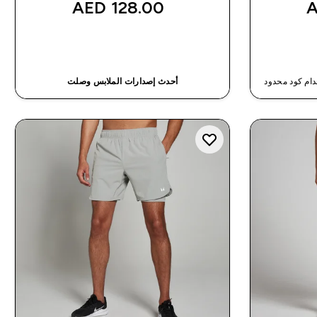
128.00 AED‎
شراء سريع
أحدث إصدارات الملابس وصلت