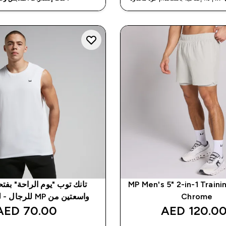
MP Men's 5" 2-in-1 Traini
تانك توب "يوم الراحة" بفت
Chrome
واسعتين من MP للرجال - لون أبيض
70.00 AED‎
120.00 AED