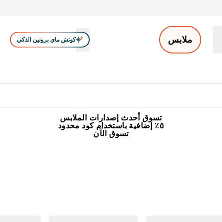
ملابس
كوتش ماي بروتين الذكي
ملابس الرجال
ملابس النساء
اكسسوارات
تصفية الملابس
Enter ملابس الرجال submenu
Enter ملابس النساء submenu
Enter اكسسوارات submenu
⌄
⌄
⌄
جميع منتجات ماي بروتين مناسبة للحلال
٥٪ إضافية مع زجاجة مجانية على طلبك الأول
تسوق أحدث إصدارات الملابس
٥٪ إضافية باستخدام كود محدود
تسوق الآن