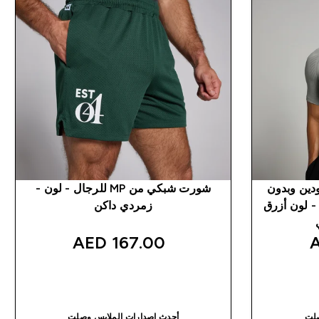
مة عمودين وبدون
شورت شبكي من MP للرجال - لون -
 MP للرجال - لون أزرق
زمردي داكن
167.00 AED‎
شراء سريع
صلت
أحدث إصدارات الملابس وصلت