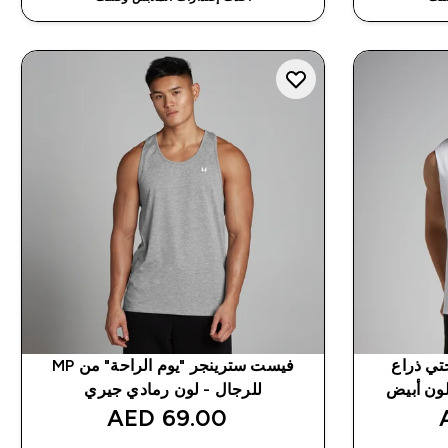
حتي ذراع
فيست سترينجر "يوم الراحة" من MP
للرجال - لون رمادي جيري
69.00 AED‎