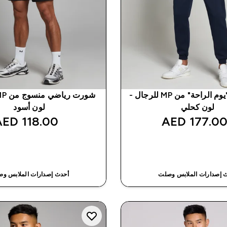
بنطال عدو "يوم الراحة" من MP للرجال -
لون كحلي
لون أسود
118.00 AED‎
177.00 AED
شراء سريع
شراء سريع
 إصدارات الملابس وصلت
أحدث إصدارات الملابس و