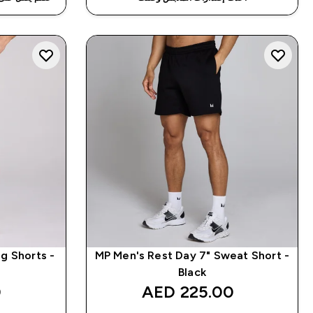
ng Shorts -
MP Men's Rest Day 7" Sweat Short -
Black
‎
225.00 AED‎