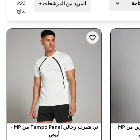
تاحة
223
المزيد من المرشحات +
نتائج
تيشيرت رياضي بكمّين قصيرين من MP
تي شيرت رجالي Tempo Panel من MP -
أبيض