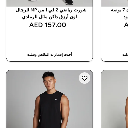
شورت رياضي خفيف الوزن 7 بوصة
شورت رياضي 2 في 1 من MP للرجال -
لون أرزق داكن مائل للرمادي
157.00 AED‎
شراء سريع
صلت
أحدث إصدارات الملابس وصلت