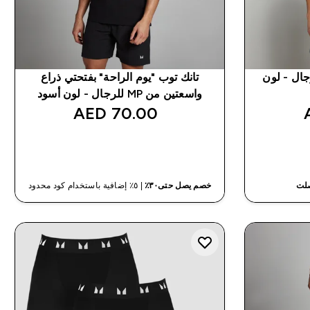
رياضي من MP للرجال - لون
تانك توب "يوم الراحة" بفتحتي ذراع
واسعتين من MP للرجال - لون أسود
70.00 AED‎
شراء سريع
صلت
خصم يصل حتى٣٠٪
| ٥٪ إضافية باستخدام كود محدود