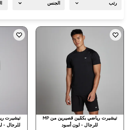
رتب
الجنس
ا
تيشيرت رياضي بكمّين قصيرين من MP
للرجال - لون أسود
للرجال - ل