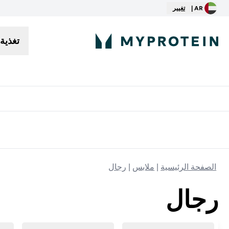
AR |
تغيير
تغذية
توصيل مجاني إبتداء من ٢٥٠ درهم | ٣٠٠ ريال
الصفحة الرئيسية
ملابس
رجال
رجال