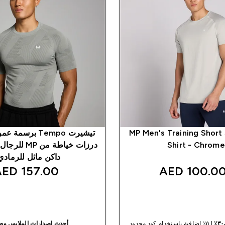
MP Men's Training Short
تيشيرت Tempo برس
Shirt - Chrome
درزات خياطة من
داكن مائل للرمادي
157.00 AED‎
100.00 AED
شراء سريع
شراء سريع
| ٥٪ إضافية باستخدام كود محدود
أحدث إصدارات الملابس و