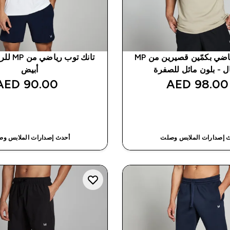
تيشيرت رياضي بكمّين قصيرين من MP
تانك توب 
ل - بلون مائل للصفرة
أبيض
90.00 AED‎
98.00 AED‎
شراء سريع
شراء سريع
 إصدارات الملابس وصلت
أحدث إصدارات الملابس و