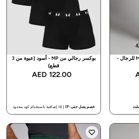
شورت رياضي منسوج من MP للرجال -
بوكسر رجالي من MP - أسود (عبوة من 3
قطع)
122.00 AED‎
شراء سريع
صلت
خصم يصل حتى٣٠٪
| ٥٪ إضافية باستخدام كود محدود