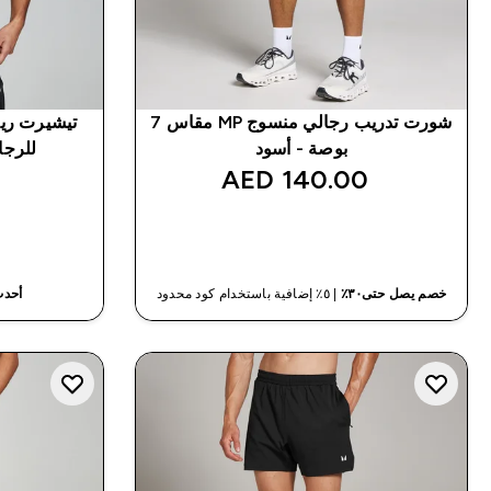
شورت تدريب رجالي منسوج MP مقاس 7
بوصة - أسود
للرجا
140.00 AED‎
شراء سريع
خصم يصل حتى٣٠٪
| ٥٪ إضافية باستخدام كود محدود
أحدث