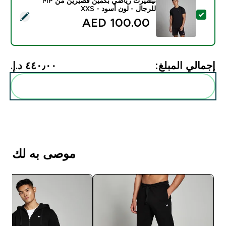
تيشيرت رياضي بكمّين قصيرين من MP
للرجال - لون أسود - XXS
تحديد هذا المنتج - تيشيرت رياضي بكمّين قصيرين من MP للرجال - لون أسود - XXS
100.00 AED‎
إجمالي المبلغ:
٤٤٠٫٠٠ د.إ.‏‎
أضف هذه إلى روتينك
موصى به لك