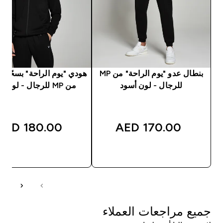
بنطال عدو "يوم الراحة" من MP
هودي "يوم الراحة" بسحّاب
للرجال - لون أسود
من MP للرجال - لون أسود
180.00 AED‎
170.00 AED‎
شراء سريع
شراء سريع
جميع مراجعات العملاء