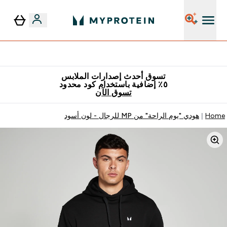
٥٪ إضافية مع زجاجة مجانية على طلبك الأول
تسوق أحدث إصدارات الملابس
٥٪ إضافية باستخدام كود محدود
تسوق الآن
Home
هودي "يوم الراحة" من MP للرجال - لون أسود