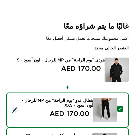
غالبًا ما يتم شراؤه معًا
أكمل مجموعتك بمنتجات تعمل بشكل أفضل معًا
العنصر الحالي محدد
هودي "يوم الراحة" من MP للرجال - لون أسود - S
170.00 AED‎
بنطال عدو "يوم الراحة" من MP للرجال -
لون أسود - XXS
تحديد هذا المنتج - بنطال عدو "يوم الراحة" من MP للرجال - لون أسود - XXS
170.00 AED‎