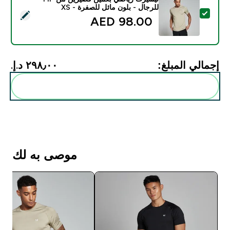
للرجال - بلون مائل للصفرة - XS
تحديد هذا المنتج - تيشيرت رياضي بكمّين قصيرين من MP للرجال - بلون مائل للصفرة - XS
98.00 AED‎
إجمالي المبلغ:
٢٩٨٫٠٠ د.إ.‏‎
أضف هذه إلى روتينك
موصى به لك