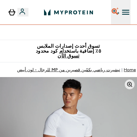
٥٪ إضافية مع زجاجة مجانية على طلبك الأول
تسوق أحدث إصدارات الملابس
٥٪ إضافية باستخدام كود محدود
تسوق الآن
Home
تيشيرت رياضي بكمّين قصيرين من MP للرجال - لون أبيض