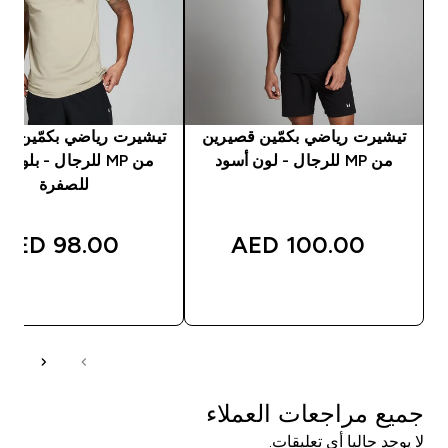
تيشيرت رياضي بكمّين قصيرين
تيشيرت رياضي بكمّين قص
من MP للرجال - لون أسود
من MP للرجال - بلون 
للصفرة
98.00 AED‎
100.00 AED‎
شراء سريع
شراء سريع
جميع مراجعات العملاء
لا يوجد حاليا أي تعليقات.