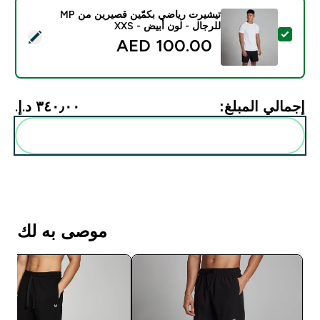
تيشيرت رياضي بكمّين قصيرين من MP
للرجال - لون أبيض - XXS
تحديد هذا المنتج - تيشيرت رياضي بكمّين قصيرين من MP للرجال - لون أبيض - XXS
100.00 AED‎
إجمالي المبلغ:
٣٤٠٫٠٠ د.إ.‏‎
أضف هذه إلى روتينك
موصى به لك