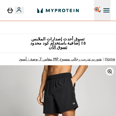
٥٪ إضافية مع زجاجة مجانية على طلبك الأول
تسوق أحدث إصدارات الملابس
٥٪ إضافية باستخدام كود محدود
تسوق الآن
Home
شورت تدريب رجالي منسوج MP مقاس 7 بوصة - أسود