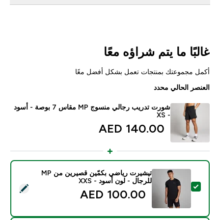
غالبًا ما يتم شراؤه معًا
أكمل مجموعتك بمنتجات تعمل بشكل أفضل معًا
العنصر الحالي محدد
شورت تدريب رجالي منسوج MP مقاس 7 بوصة - أسود
- XS
140.00 AED‎
تيشيرت رياضي بكمّين قصيرين من MP
للرجال - لون أسود - XXS
تحديد هذا المنتج - تيشيرت رياضي بكمّين قصيرين من MP للرجال - لون أسود - XXS
100.00 AED‎