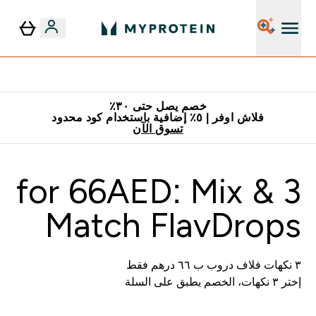
٥٪ إضافية مع زجاجة مجانية على طلبك الأول
خصم يصل حتى ٣٠٪
فلاش اوفر | ٥٪ إضافية باستخدام كود محدود
تسوق الآن
3 for 66AED: Mix &
Match FlavDrops
٣ نكهات فلاف دروب ب ٦٦ درهم فقط
إختر ٣ نكهات، الخصم يطبق على السلة