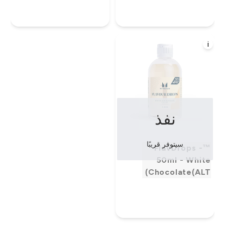
i
نفذ
سيتوفر قريبًا
™FlavDrops -
50ml - White
Chocolate(ALT)