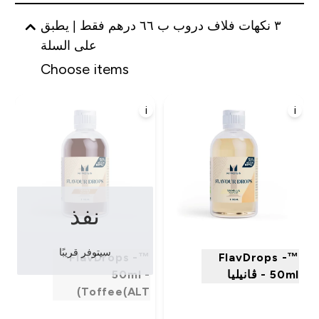
٣ نكهات فلاف دروب ب ٦٦ درهم فقط | يطبق
على السلة
Choose items
i
i
نفذ
سيتوفر قريبًا
™FlavDrops -
™FlavDrops -
50ml - ڤانيليا
50ml -
Toffee(ALT)