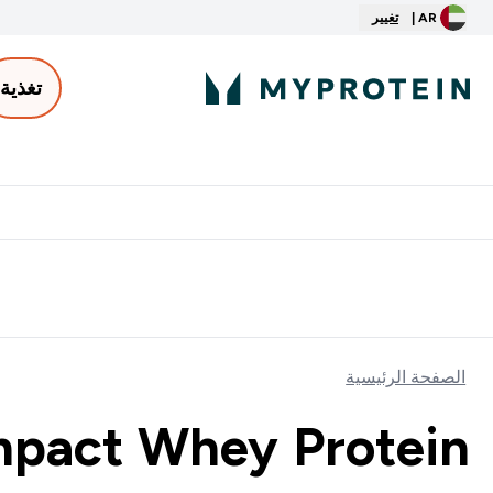
AR |
تغيير
تغذية
الأكثر مبيعاً
ter
⌄
توصيل مجاني إبتداء من ٢٥٠ درهم | ٣٠٠ ريال
الصفحة الرئيسية
mpact Whey Protein