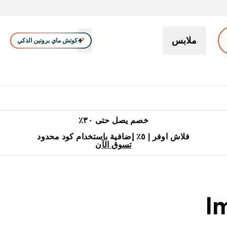
ملابس
كوتش ماي بروتين الذكي
بروتين
سناكات ووجبات خفيفة
كرياتين
فيتامين
نباتي
اكسسوا
En بروتين submenu
جميع منتجات ماي بروتين مناسبة للحلال
٥٪ إضافية مع زجاجة مجانية على طلبك الأول
خصم يصل حتى ٣٠٪
فلاش اوفر | ٥٪ إضافية باستخدام كود محدود
تسوق الآن
I