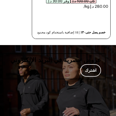
كان ‏100.00 د.إ.‏‎
وفر ‏30.00 د.إ.‏‎
شراء سريع
خصم يصل حتى٣٠٪
| ٥٪ إضافية باستخدام كود محدود
عروض حصرية في البريد الإلكتروني
اشترك