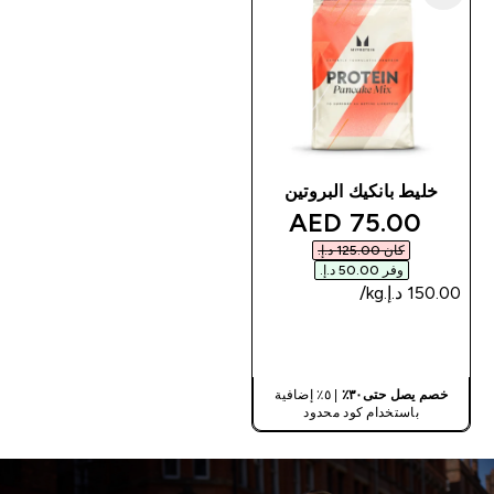
خليط بانكيك البروتين
discounted price
75.00 AED‎
كان ‏125.00 د.إ.‏‎
وفر ‏50.00 د.إ.‏‎
شراء سريع
خصم يصل حتى٣٠٪
| ٥٪ إضافية
باستخدام كود محدود