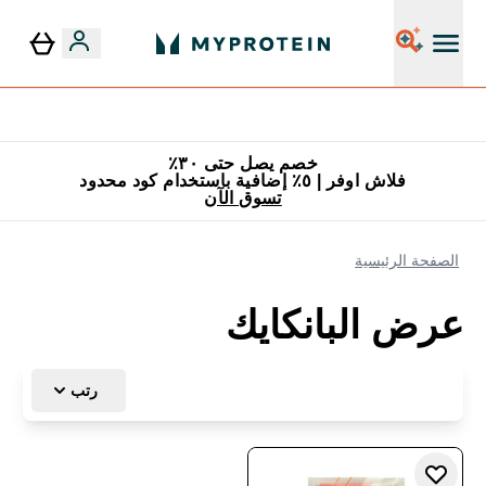
٥٪ إضافية مع زجاجة مجانية على طلبك الأول
خصم يصل حتى ٣٠٪
فلاش اوفر | ٥٪ إضافية باستخدام كود محدود
تسوق الآن
الصفحة الرئيسية
عرض البانكايك
رتب