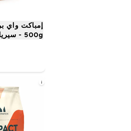
إمباكت واي بر
500g - سيريال ميلك
i