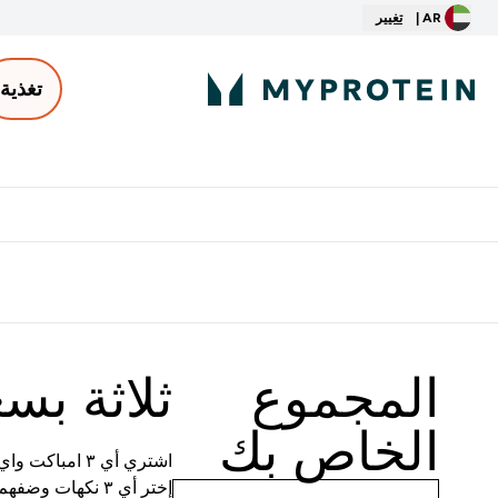
AR |
تغيير
تغذية
الأكثر مبيعاً
ter
⌄
توصيل مجاني إبتداء من ٢٥٠ درهم | ٣٠٠ ريال
المجموع
ثلاثة بسع
الخاص بك
اشتري أي ٣ امباكت واي بروتين ٥٠٠غ بسعر ٢ - يطبق تلقائياً على السلة
إختر أي ٣ نكهات وضفهم على السلة وأضغط التالي