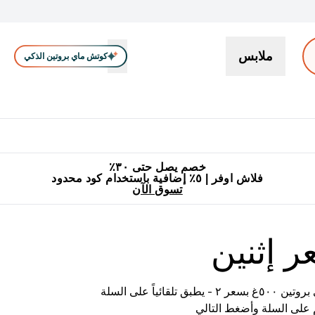
ملابس
كوتش ماي بروتين الذكي
بروتين
سناكات ووجبات خفيفة
كرياتين
فيتامين
نباتي
اكسسوا
En بروتين submenu
جميع منتجات ماي بروتين مناسبة للحلال
٥٪ إضافية مع زجاجة مجانية على طلبك الأول
خصم يصل حتى ٣٠٪
فلاش اوفر | ٥٪ إضافية باستخدام كود محدود
تسوق الآن
ر إثنين