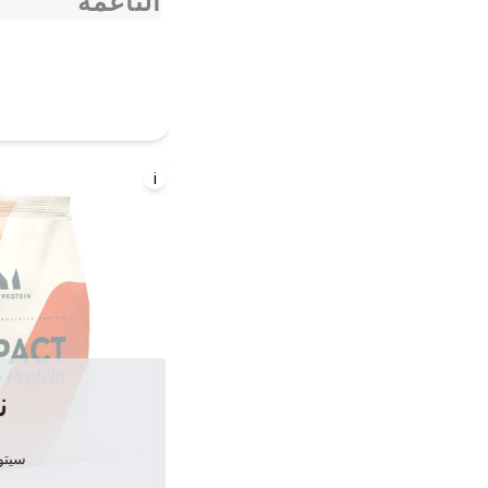
الناعمة
i
ن
سيتوف