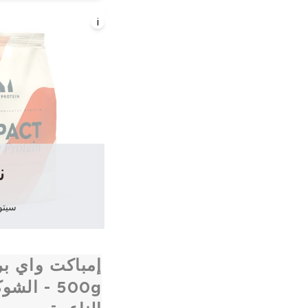
i
ن
سيتوف
إمباكت واي بر
500g - الش