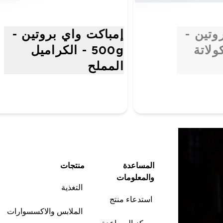
وتين -
إمباكت واي بروتين -
وكولاتة
500g - الكراميل
المملح
المساعدة
منتجات
والمعلومات
التغذية
استدعاء منتج
الملابس والاكسسوارات