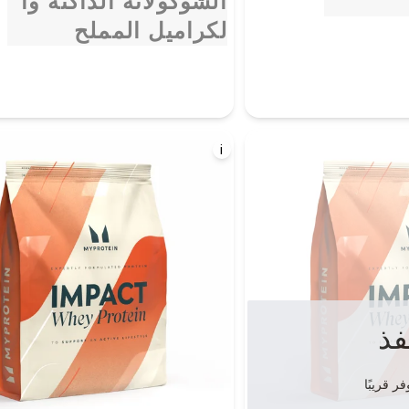
الشوكولاتة الداكنة وا
لكراميل المملح
i
فذ
ر قريبًا