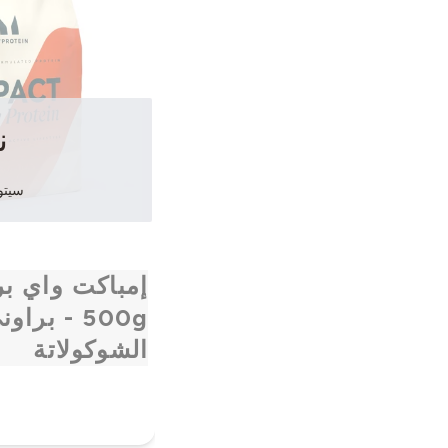
ن
سيتوف
إمباكت واي بر
500g - براو
الشوكولاتة