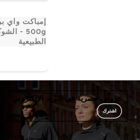
إمباكت واي بر
500g - الش
الطبيعية
عروض حصرية في البريد الإلكتروني
اشترك