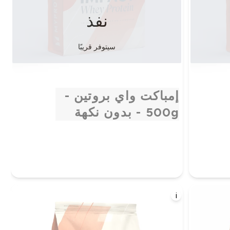
نفذ
سيتوفر قريبًا
إمباكت واي بروتين -
500g - بدون نكهة
i