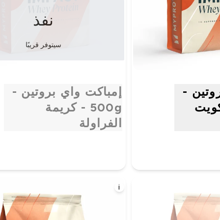
نفذ
سيتوفر قريبًا
وتين -
إمباكت واي بروتين -
سكويت
500g - كريمة
الفراولة
i