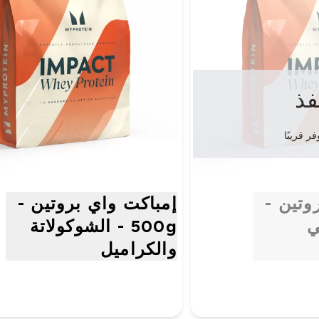
فذ
ر قريبًا
وتين -
إمباكت واي بروتين -
ني
500g - الشوكولاتة
والكراميل