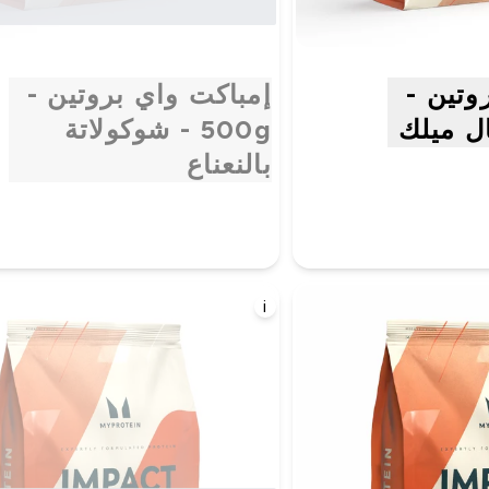
وتين -
إمباكت واي بروتين -
500g - شوكولاتة
بالنعناع
i