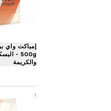
إمباكت واي بر
500g - الب
والكريمة
i