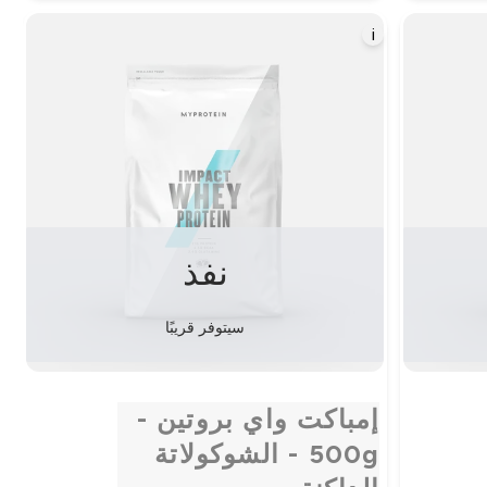
i
نفذ
سيتوفر قريبًا
إمباكت واي بروتين -
500g - الشوكولاتة