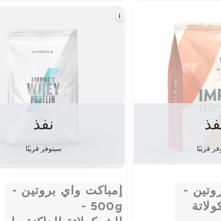
i
فذ
نفذ
ر قريبًا
سيتوفر قريبًا
وتين -
إمباكت واي بروتين -
وكولاتة
500g -