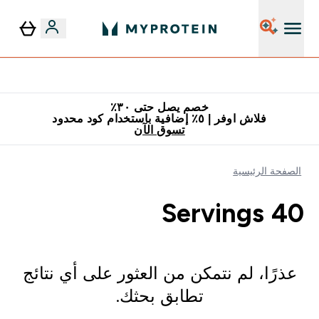
توصيل مجاني إبتداء من ٢٥٠ درهم | ٣٠٠ ريال
خصم يصل حتى ٣٠٪
فلاش اوفر | ٥٪ إضافية باستخدام كود محدود
تسوق الآن
الصفحة الرئيسية
40 Servings
عذرًا، لم نتمكن من العثور على أي نتائج
تطابق بحثك.