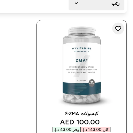
رتب
كبسولات ZMA®
discounted price
100.00 AED‎
كان ‏143.00 د.إ.‏‎
وفر ‏43.00 د.إ.‏‎