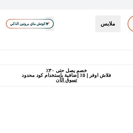
ملابس
كوتش ماي بروتين الذكي
بروتين
سناكات ووجبات خفيفة
كرياتين
فيتامين
نباتي
اكسسوا
En بروتين submenu
جميع منتجات ماي بروتين مناسبة للحلال
٥٪ إضافية مع زجاجة مجانية على طلبك الأول
خصم يصل حتى ٣٠٪
فلاش اوفر | ٥٪ إضافية باستخدام كود محدود
تسوق الآن