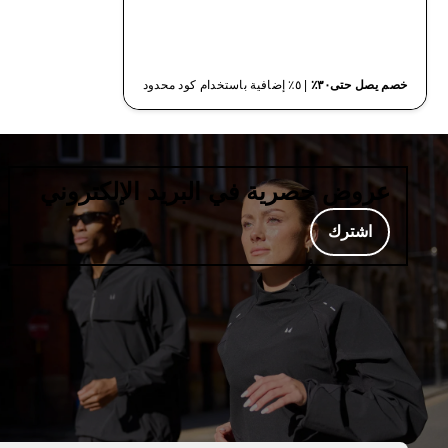
شراء سريع
خصم يصل حتى٣٠٪
| ٥٪ إضافية باستخدام كود محدود
عروض حصرية في البريد الإلكتروني
اشترك