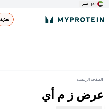
AR |
تغيير
تغذية
الأكثر مبيعاً
ter
⌄
توصيل مجاني إبتداء من ٢٥٠ درهم | ٣٠٠ ريال
الصفحة الرئيسية
عرض ز م أي