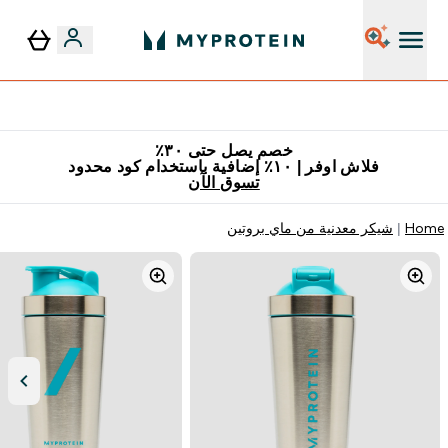
٥٪ إضافية مع زجاجة مجانية على طلبك الأول
خصم يصل حتى ٣٠٪
فلاش اوفر | ١٠٪ إضافية باستخدام كود محدود
تسوق الآن
Home
شيكر معدنية من ماي بروتين