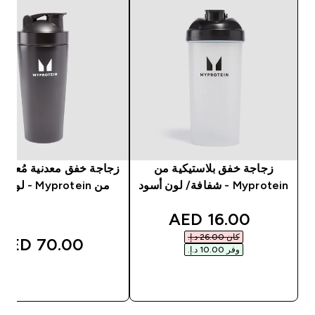
زجاجة خفق بلاستيكية من
زجاجة خفق معدنية مُعاد تد
Myprotein - شفافة/ لون أسود
من Myprotein - لون أسود
discounted price
16.00 AED‎
كان ‏26.00 د.إ.‏‎
70.00 AED‎
وفر ‏10.00 د.إ.‏‎
شراء سريع
شراء سريع