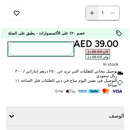
خصم ٢٠٪ على الأكسسوارات - يطبق على السلة
discounted price
39.00 AED‎
أضف إلى الحقيبة
كان ‏65.00 د.إ.‏‎
وفر ‏26.00 د.إ.‏‎
In stock
توصيل مجاني للطلبات التي تزيد عن ٢٥٠ درهم إماراتي / ٣٠٠
ريال سعودي
التوصيل في نفس اليوم متاح في دبي للطلبات قبل الساعة ١١
صباحًا
الوصف