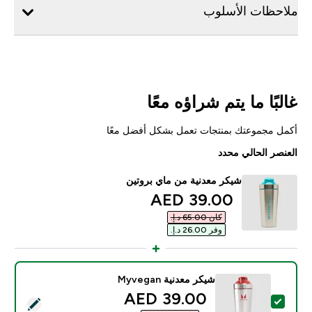
ملاحظات الأسلوب
غالبًا ما يتم شراؤه معًا
أكمل مجموعتك بمنتجات تعمل بشكل أفضل معًا
العنصر الحالي محدد
شيكر معدنية من ماي بروتين
discounted price
39.00 AED‎
كان ‏65.00 د.إ.‏‎
وفر ‏26.00 د.إ.‏‎
شيكر معدنية Myvegan
discounted price
39.00 AED‎
تحديد هذا المنتج - شيكر معدنية Myvegan