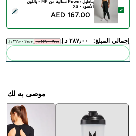
بناطيل Power نسائية من MP - باللون
الأسود - XS
تحديد هذا المنتج - بناطيل Power نسائية من MP - باللون الأسود - XS
167.00 AED‎
إجمالي المبلغ:
٢٨٧٫٠٠ د.إ.‏‎
Was ٥٥٣٫٠٠ د.إ.‏‎
Save ٢٦٦٫٠٠ د.إ.‏‎
أضف هذه إلى روتينك
موصى به لك