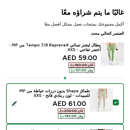
غالبًا ما يتم شراؤه معًا
أكمل مجموعتك بمنتجات تعمل بشكل أفضل معًا
العنصر الحالي محدد
بنطال ليجنز نسائي ®Tempo 7/8 Repreve من MP -
أخضر تفاحي - XXS
discounted price
59.00 AED‎
كان ‏180.00 د.إ.‏‎
وفر ‏121.00 د.إ.‏‎
طماق Shape بدون درزات خياطة من MP
للسيدات - لون رمادي فاتح - XXS
discounted price
61.00 AED‎
تحديد هذا المنتج - طماق Shape بدون درزات خياطة من MP للسيدات - لون رمادي فاتح - XXS
كان ‏206.00 د.إ.‏‎
وفر ‏145.00 د.إ.‏‎