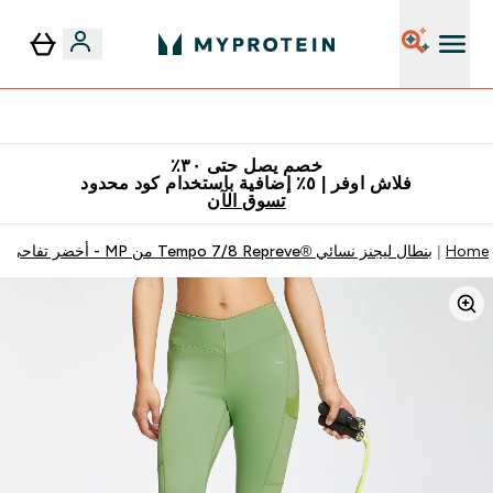
٥٪ إضافية مع زجاجة مجانية على طلبك الأول
خصم يصل حتى ٣٠٪
فلاش اوفر | ٥٪ إضافية باستخدام كود محدود
تسوق الآن
Home
بنطال ليجنز نسائي ®Tempo 7/8 Repreve من MP - أخضر تفاحي