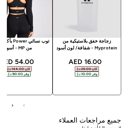
زجاجة خفق بلاستيكية من
توب نسائي Power
Myprotein - شفافة/ لون أسود
من MP - أسود
unted price
discounted price
54.00 AED‎
16.00 AED‎
كان ‏26.00 د.إ.‏‎
كان ‏144.00 د.إ.‏‎
وفر ‏10.00 د.إ.‏‎
وفر ‏90.00 د.إ.‏‎
شراء سريع
شراء سريع
جميع مراجعات العملاء