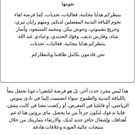
تفويتها.
ينتظركم هدايا مجانية، فعاليات، تحديات، كما فرصة لقاء
نجوم اللياقة البدنية المفضلين لديكم، ومنهم رايان تيري،
وجريج تشيبوني، وجوش بيكر، ومحمد المسعود، وأنمار
شاه، وفارس نديف، وفؤاد الحديدي، وعبادي عبد الله.
ينتظركم هدايا مجانية، فعاليات، تحديات
نحن قادمون بكامل طاقتنا وبانتظاركم.
هذا ليس مجرد حدث آخر، بل هو فرصة لنلتقي! دعونا نحتفل معاً
باللياقة البدنية والطموح. سواء انضممت إلينا في نادي بينوس
الرياضي، أو قابلتنا في المعرض، أو ركضت معنا في كايت بيتش،
فإننا ندعوك لتكون جزءاً من ما يحصل. ماي بروتين هنا لدعم
أهدافك، وإشعال حافز جديد لديك، والارتقاء بتمارينك من خلال
منتجات عالية الجودة وعلاقات هادفة.