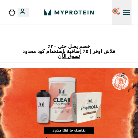
٥٪ إضافية مع زجاجة مجانية على طلبك الأول
خصم يصل حتى ٣٠٪
فلاش اوفر | ٥٪ إضافية باستخدام كود محدود
تسوق الآن