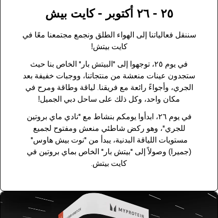
٢٥ - ٢٦ أكتوبر - كايت بيش
سننقل فعالياتنا إلى الهواء الطلق ونجمع مجتمعنا معًا في
كايت بيتش!
في يوم ٢٥، توجهوا إلى "البيتش بار" الخاص بنا حيث
ستجدون عينات منعشة من منتجاتنا، ووجبات خفيفة بعد
الجري، وأجواءً رائعة مع فريقنا. لياقة وطاقة ومرح في
مكان واحد، وكل ذلك على ساحل دبي الجميل!
في يوم ٢٦، ابدأوا يومكم بنشاط مع "نادي ماي بروتين
للجري"، وهو ركض شاطئي منعش ومفتوح لجميع
مستويات اللياقة البدنية، يبدأ من "نوت بيش هاوس"
(جميرا) وصولاً إلى "بيتش بار" الخاص بماي بروتين في
كايت بيتش.