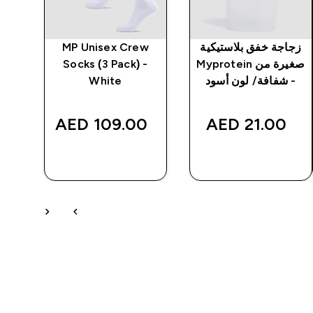
زجاجة خفق بلاستيكية
MP Unisex Crew
بن
صغيرة من Myprotein
Socks (3 Pack) -
من
- شفافة/ لون أسود
White
MP - 
‎
109.00 AED‎
21.00 AED‎
شراء سريع
شراء سريع