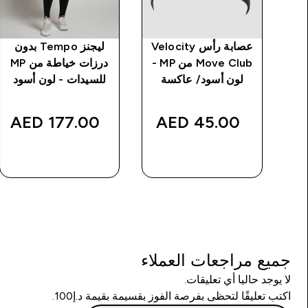
T
عصابة رأس Velocity
ليجنز Tempo بدون
Move Club من MP -
درزات خياطة من MP
لون أسود/ عاكسة
للسيدات - لون أسود
د
177.00 AED‎
45.00 AED‎
شراء سريع
شراء سريع
جميع مراجعات العملاء
لا يوجد حاليا أي تعليقات.
اكتب تعليقًا لتحظى بفرصة الفوز بقسيمة بقيمة د.إ100.