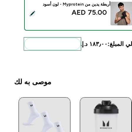
أربطة يدين من Myprotein - لون أسود
75.00 AED‎
ديد هذا المنتج - أربطة يدين من Myprotein - لون أسود
ي المبلغ:
١٨٣٫٠٠ د.إ.‏‎
أضف هذه إلى روتينك
موصى به لك