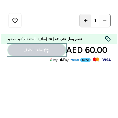
خصم يصل حتى٣٠٪
| ٥٪ إضافية باستخدام كود محدود
60.00 AED‎
مباع بالكامل