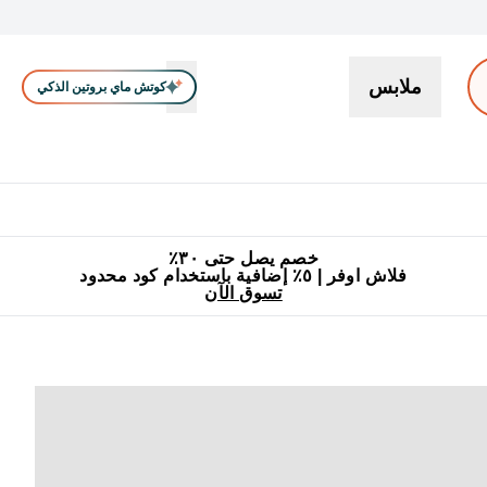
ملابس
كوتش ماي بروتين الذكي
بروتين
سناكات ووجبات خفيفة
كرياتين
فيتامين
نباتي
اكسسوا
En بروتين submenu
جميع منتجات ماي بروتين مناسبة للحلال
٥٪ إضافية مع زجاجة مجانية على طلبك الأول
خصم يصل حتى ٣٠٪
فلاش اوفر | ٥٪ إضافية باستخدام كود محدود
تسوق الآن