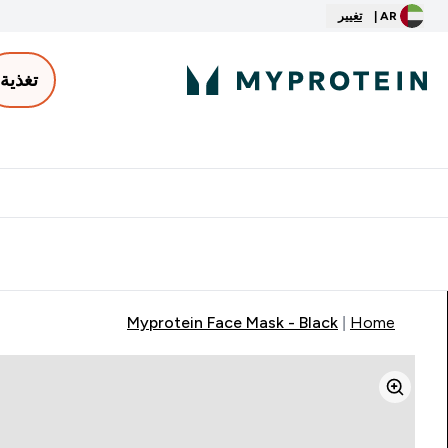
AR |
تغيير
تغذية
الأكثر مبيعاً
ter
⌄
توصيل مجاني إبتداء من ٢٥٠ درهم | ٣٠٠ ريال
Myprotein Face Mask - Black
Home