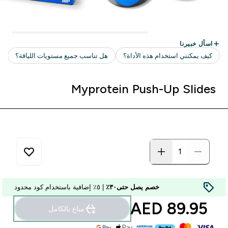
Myprotein Push-Up Slides
خصم يصل حتى٣٠٪
| ٥٪ إضافية باستخدام كود محدود
89.95 AED‎
مباع بالكامل