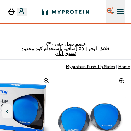
٥٪ إضافية مع زجاجة مجانية على طلبك الأول
خصم يصل حتى ٣٠٪
فلاش اوفر | ٥٪ إضافية باستخدام كود محدود
تسوق الآن
Myprotein Push-Up Slides
Home