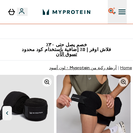
٥٪ إضافية مع زجاجة مجانية على طلبك الأول
خصم يصل حتى ٣٠٪
فلاش اوفر | ٥٪ إضافية باستخدام كود محدود
تسوق الآن
Home
أربطة ركبة من Myprotein - لون أسود