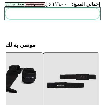
إجمالي المبلغ:
١١٦٫٠٠ د.إ.‏‎
Was ١٢٦٫٠٠ د.إ.‏‎
Save ١٠٫٠٠ د.إ.‏‎
أضف هذه إلى روتينك
موصى به لك