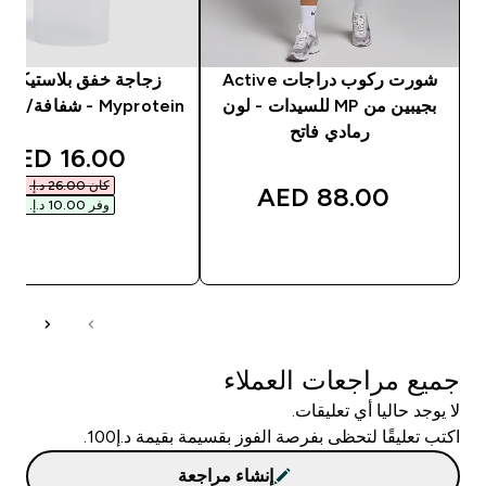
شورت ركوب دراجات Active
زجاجة خفق بلاستيكية 
بجيبين من MP للسيدات - لون
Myprotein - شفافة/ لون أسود
رمادي فاتح
unted price
16.00 AED‎
كان ‏26.00 د.إ.‏‎
88.00 AED‎
وفر ‏10.00 د.إ.‏‎
شراء سريع
شراء سريع
جميع مراجعات العملاء
لا يوجد حاليا أي تعليقات.
اكتب تعليقًا لتحظى بفرصة الفوز بقسيمة بقيمة د.إ100.
إنشاء مراجعة