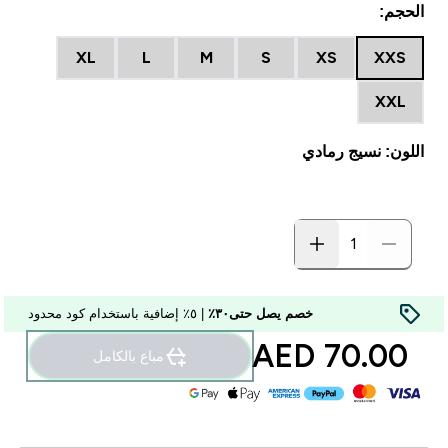
الحجم:
XL
L
M
S
XS
XXS
XXL
اللون: نسيج رمادي
خصم يصل حتى٣٠٪
| ٥٪ إضافية باستخدام كود محدود
70.00 AED‎
مباع بالكامل