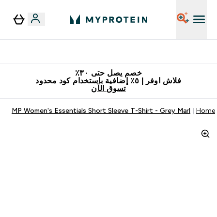
٥٪ إضافية مع زجاجة مجانية على طلبك الأول
خصم يصل حتى ٣٠٪
فلاش اوفر | ٥٪ إضافية باستخدام كود محدود
تسوق الآن
MP Women's Essentials Short Sleeve T-Shirt - Grey Marl
Home