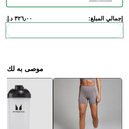
إجمالي المبلغ:
٣٢٦٫٠٠ د.إ.‏‎
أضف هذه إلى روتينك
موصى به لك