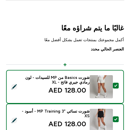
غالبًا ما يتم شراؤه معًا
أكمل مجموعتك بمنتجات تعمل بشكل أفضل معًا
العنصر الحالي محدد
شورت Basics من MP للسيدات - لون
رمادي جيري فاتح - XL
تحديد هذا المنتج - شورت Basics من MP للسيدات - لون رمادي جيري فاتح - XL
128.00 AED‎
شورت نسائي "MP Training 3 - أسود -
XS
تحديد هذا المنتج - شورت نسائي "MP Training 3 - أسود - XS
128.00 AED‎