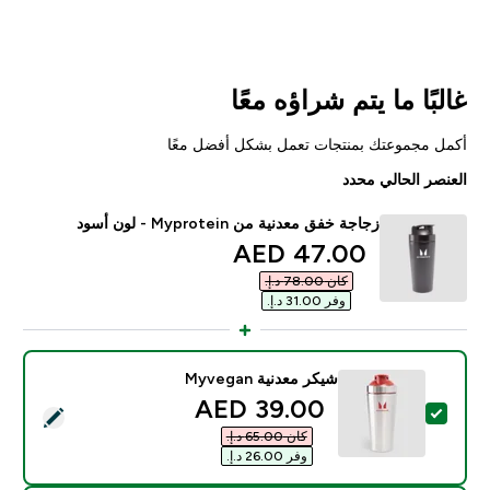
غالبًا ما يتم شراؤه معًا
أكمل مجموعتك بمنتجات تعمل بشكل أفضل معًا
العنصر الحالي محدد
زجاجة خفق معدنية من Myprotein - لون أسود
discounted price
47.00 AED‎
كان ‏78.00 د.إ.‏‎
وفر ‏31.00 د.إ.‏‎
شيكر معدنية Myvegan
discounted price
39.00 AED‎
تحديد هذا المنتج - شيكر معدنية Myvegan
كان ‏65.00 د.إ.‏‎
وفر ‏26.00 د.إ.‏‎