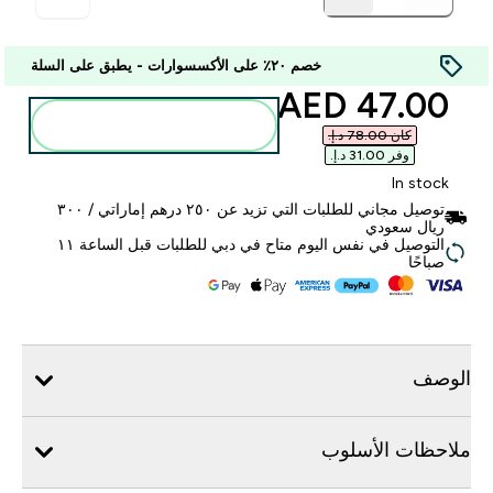
خصم ٢٠٪ على الأكسسوارات - يطبق على السلة
discounted price
47.00 AED‎
أضف إلى الحقيبة
كان ‏78.00 د.إ.‏‎
وفر ‏31.00 د.إ.‏‎
In stock
توصيل مجاني للطلبات التي تزيد عن ٢٥٠ درهم إماراتي / ٣٠٠
ريال سعودي
التوصيل في نفس اليوم متاح في دبي للطلبات قبل الساعة ١١
صباحًا
الوصف
ملاحظات الأسلوب