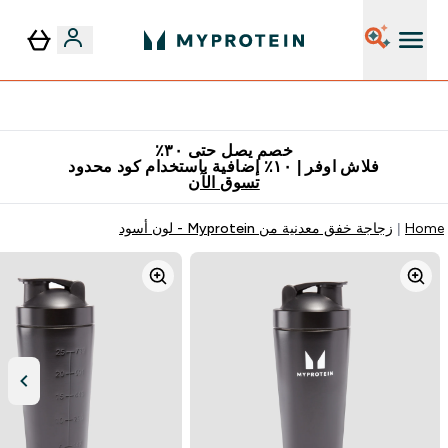
٥٪ إضافية مع زجاجة مجانية على طلبك الأول
خصم يصل حتى ٣٠٪
فلاش اوفر | ١٠٪ إضافية باستخدام كود محدود
تسوق الآن
Home
زجاجة خفق معدنية من Myprotein - لون أسود