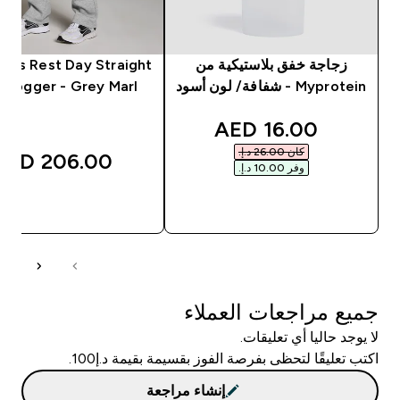
زجاجة خفق بلاستيكية من
n's Rest Day Straight
Myprotein - شفافة/ لون أسود
 Jogger - Grey Marl
discounted price
16.00 AED‎
كان ‏26.00 د.إ.‏‎
206.00 AED‎
وفر ‏10.00 د.إ.‏‎
شراء سريع
شراء سريع
جميع مراجعات العملاء
لا يوجد حاليا أي تعليقات.
اكتب تعليقًا لتحظى بفرصة الفوز بقسيمة بقيمة د.إ100.
إنشاء مراجعة