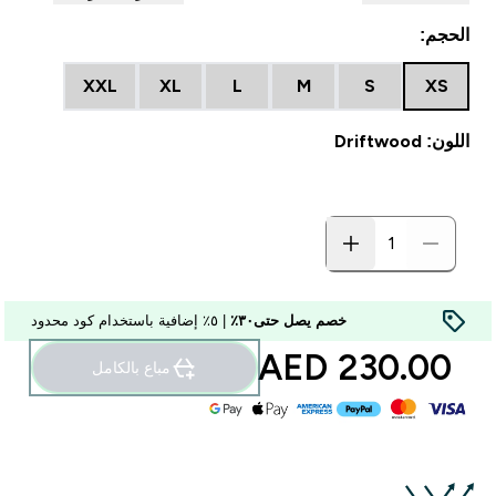
الحجم:
XXL
XL
L
M
S
XS
اللون: Driftwood
خصم يصل حتى٣٠٪
| ٥٪ إضافية باستخدام كود محدود
230.00 AED‎
مباع بالكامل