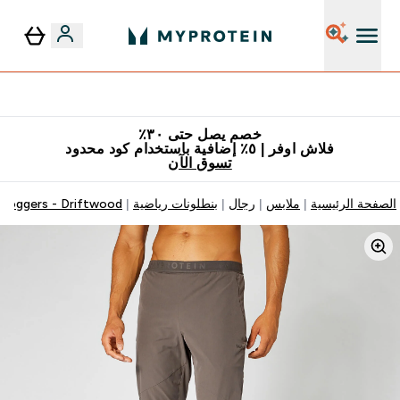
٥٪ إضافية مع زجاجة مجانية على طلبك الأول
خصم يصل حتى ٣٠٪
فلاش اوفر | ٥٪ إضافية باستخدام كود محدود
تسوق الآن
الصفحة الرئيسية
ملابس
رجال
بنطلونات رياضية
Joggers - Driftwood