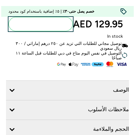
خصم يصل حتى٣٠٪
| ٥٪ إضافية باستخدام كود محدود
129.95 AED‎
أضف إلى الحقيبة
In stock
توصيل مجاني للطلبات التي تزيد عن ٢٥٠ درهم إماراتي / ٣٠٠
ريال سعودي
التوصيل في نفس اليوم متاح في دبي للطلبات قبل الساعة ١١
صباحًا
الوصف
ملاحظات الأسلوب
الحجم والملاءمة