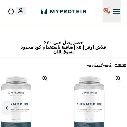
٥٪ إضافية مع زجاجة مجانية على طلبك الأول
خصم يصل حتى ٣٠٪
فلاش اوفر | ٥٪ إضافية باستخدام كود محدود
تسوق الآن
Home
كبسولات ثيرمو