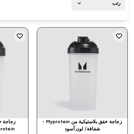
رتب
زجاجة خفق بلاستيكية من Myprotein -
زجاجة خ
شفافة/ لون أسود
Myprotein - شفافة