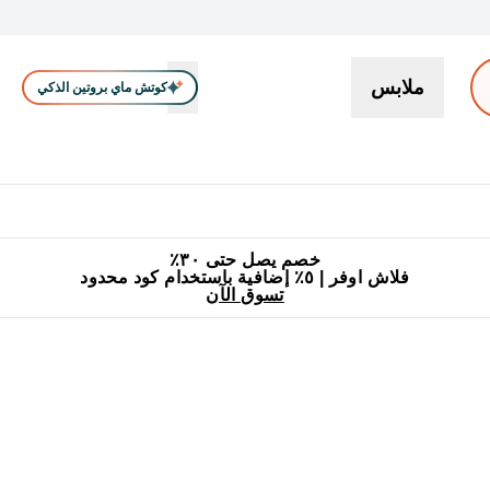
ملابس
كوتش ماي بروتين الذكي
بروتين
سناكات ووجبات خفيفة
كرياتين
فيتامين
نباتي
اكسسوا
En بروتين submenu
جميع منتجات ماي بروتين مناسبة للحلال
٥٪ إضافية مع زجاجة مجانية على طلبك الأول
خصم يصل حتى ٣٠٪
فلاش اوفر | ٥٪ إضافية باستخدام كود محدود
تسوق الآن