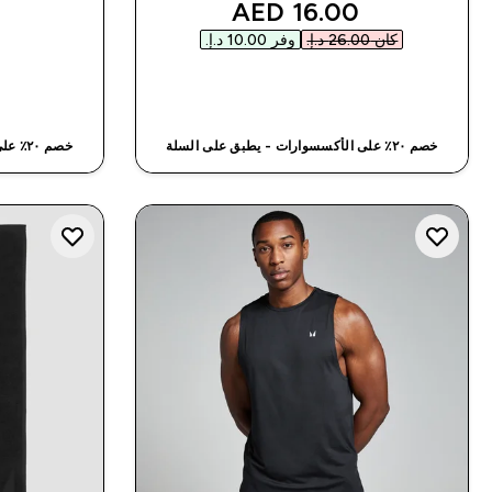
discounted price
16.00 AED‎
كان ‏26.00 د.إ.‏‎
وفر ‏10.00 د.إ.‏‎
شراء سريع
خصم ٢٠٪ على الأكسسوارات - يطبق على السلة
خصم ٢٠٪ على الأكسسوارات - يطبق على السلة