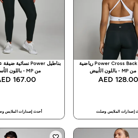
حمّالة صدر Power Cross Back رياضية
بناطيل Power نسائية ضي
للون الأبيض
من MP - باللون الأسود
167.00 AED‎
128.00 AED
شراء سريع
شراء سريع
 إصدارات الملابس وصلت
أحدث إصدارات الملابس و