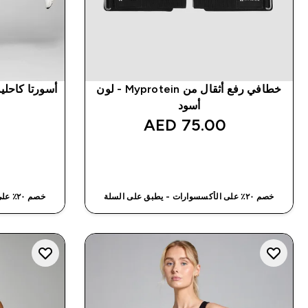
خطافي رفع أثقال من Myprotein - لون
أسورتا كاحلين من yprotein
أسود
75.00 AED‎
شراء سريع
خصم ٢٠٪ على الأكسسوارات - يطبق على السلة
خصم ٢٠٪ على الأكسسوارات - يطبق على السلة