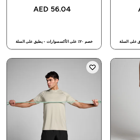
56.04 AED‎
شراء سريع
خصم ٢٠٪ على الأكسسوارات - يطبق على السلة