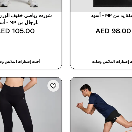
يد من MP - أسود
للرجال من MP - أسود
105.00 AED‎
98.00 AED‎
شراء سريع
شراء سريع
 إصدارات الملابس وصلت
أحدث إصدارات الملابس و