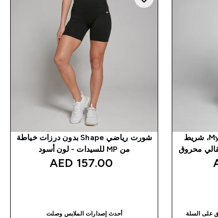
شريط مقاومة من Myprotein، شريط
شورت رياضي Shape بدون درزات خياطة
من MP للسيدات - لون أسود
157.00 AED‎
شراء سريع
أحدث إصدارات الملابس وصلت