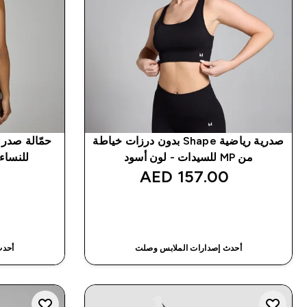
صدرية رياضية Shape بدون درزات خياطة
من MP للسيدات - لون أسود
للنساء من MP - با
‎
157.00 AED‎
شراء سريع
أحدث إصدارات الملابس وصلت
أحدث