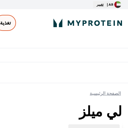
AR |
تغيير
تغذية
الأكثر مبيعاً
ter
⌄
توصيل مجاني إبتداء من ٢٥٠ درهم | ٣٠٠ ريال
الصفحة الرئيسية
لي ميلز