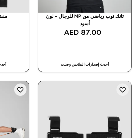
تانك توب رياضي من MP للرجال - لون
منشفة 
أسود
87.00 AED‎
شراء سريع
أحدث إصدارات الملابس وصلت
أحدث