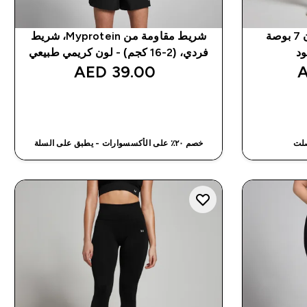
شورت رياضي خفيف الوزن 7 بوصة
شريط مقاومة من Myprotein، شريط
فردي، (2-16 كجم) - لون كريمي طبيعي
39.00 AED‎
شراء سريع
صلت
خصم ٢٠٪ على الأكسسوارات - يطبق على السلة