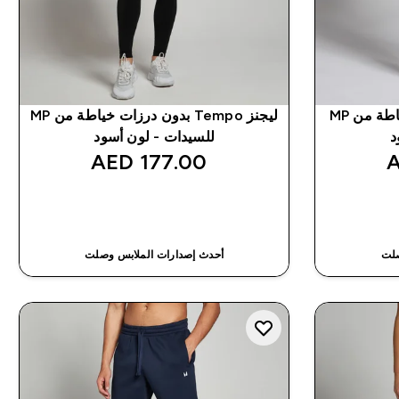
ليجنز Shape بدون درزات خياطة من MP
ليجنز Tempo بدون درزات خياطة من MP
د
للسيدات - لون أسود
177.00 AED‎
شراء سريع
صلت
أحدث إصدارات الملابس وصلت