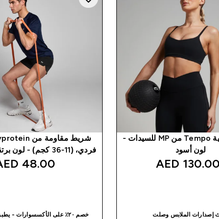
صدرية رياضية Tempo من MP للسيدات -
لون أسود
فردي، (11-36 كجم) - لون برتقالي محروق
48.00 AED‎
130.00 AED
شراء سريع
شراء سريع
 إصدارات الملابس وصلت
خصم ٢٠٪ على الأكسسوارات - يطبق على السلة