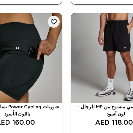
شورت رياضي منسوج من MP للرجال -
لون أسود
باللون الأسود
160.00 AED‎
118.00 AED‎