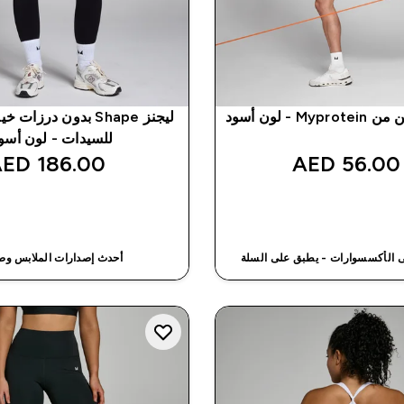
M - لون أسود
للسيدات - لون أسو
186.00 AED‎
56.00 AED‎
شراء سريع
شراء سريع
أحدث إصدارات الملابس و