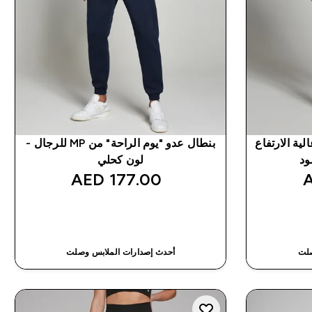
قة عالية الارتفاع
بنطال عدو "يوم الراحة" من MP للرجال -
لون كحلي
177.00 AED‎
شراء سريع
صلت
أحدث إصدارات الملابس وصلت