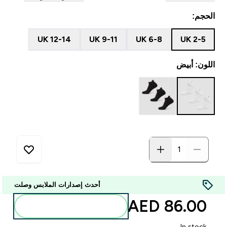
الحجم:
UK 12-14
UK 9-11
UK 6-8
UK 2-5
اللون: أبيض
أحدث إصدارات الملابس وصلت
86.00 AED‎
أضف إلى الحقيبة
In stock