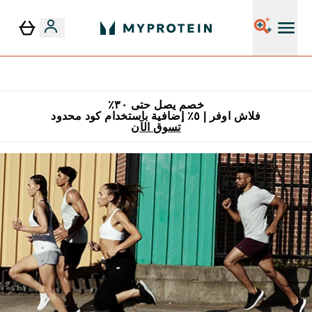
٥٪ إضافية مع زجاجة مجانية على طلبك الأول
خصم يصل حتى ٣٠٪
فلاش اوفر | ٥٪ إضافية باستخدام كود محدود
تسوق الآن