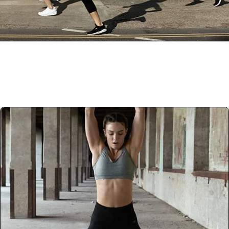
إنضم إلينا
كن جزءًا من فريق ماي بروتين!