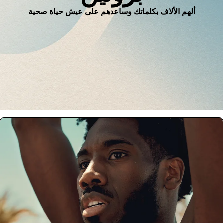
ألهم الألاف بكلماتك وساعدهم على عيش حياة صحية