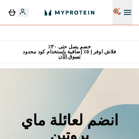
٥٪ إضافية مع زجاجة مجانية على طلبك الأول
خصم يصل حتى ٣٠٪
فلاش اوفر | ٥٪ إضافية باستخدام كود محدود
تسوق الآن
انضم لعائلة ماي
بروتين