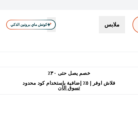
ملابس
كوتش ماي بروتين الذكي
بروتين
سناكات ووجبات خفيفة
كرياتين
فيتامين
نباتي
اكسسوا
En بروتين submenu
جميع منتجات ماي بروتين مناسبة للحلال
٥٪ إضافية مع زجاجة مجانية على طلبك الأول
خصم يصل حتى ٣٠٪
فلاش اوفر | ٥٪ إضافية باستخدام كود محدود
تسوق الآن