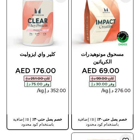
مسحوق مونوهيدرات
كلير واي ايزوليت
الكرياتين
discounted price
discounted price
176.00 AED‎
69.00 AED‎
كان ‏99.00 د.إ.‏‎
كان ‏251.00 د.إ.‏‎
وفر ‏30.00 د.إ.‏‎
وفر ‏75.00 د.إ.‏‎
شراء سريع
شراء سريع
خصم يصل حتى٣٠٪
| ٥٪ إضافية
خصم يصل حتى٣٠٪
| ٥٪ إضافية
باستخدام كود محدود
باستخدام كود محدود