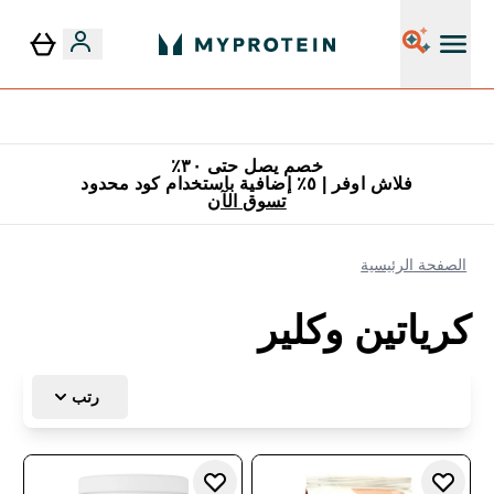
٥٪ إضافية مع زجاجة مجانية على طلبك الأول
خصم يصل حتى ٣٠٪
فلاش اوفر | ٥٪ إضافية باستخدام كود محدود
تسوق الآن
الصفحة الرئيسية
كرياتين وكلير
رتب