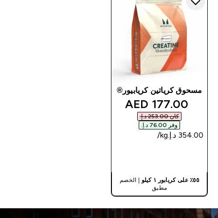
مسحوق كرياتين كريابيور®
discounted price
177.00 AED‎
كان ‏253.00 د.إ.‏‎
وفر ‏76.00 د.إ.‏‎
شراء سريع
٥٥٪ على كريابور ١ كيلو
| الخصم
مطبق