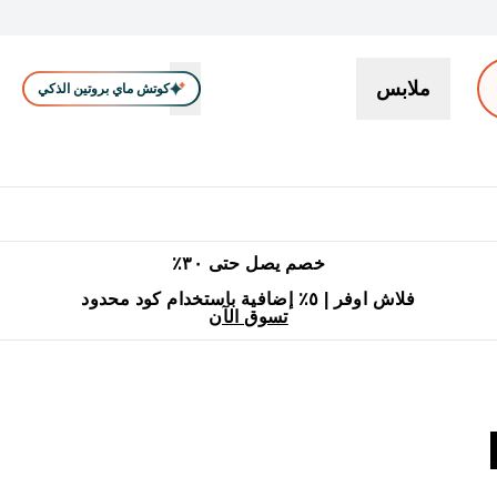
ملابس
كوتش ماي بروتين الذكي
بروتين
سناكات ووجبات خفيفة
كرياتين
فيتامين
نباتي
اكسسوا
En بروتين submenu
جميع منتجات ماي بروتين مناسبة للحلال
٥٪ إضافية مع زجاجة مجانية على طلبك الأول
خصم يصل حتى ٣٠٪
فلاش اوفر | ٥٪ إضافية باستخدام كود محدود
تسوق الآن