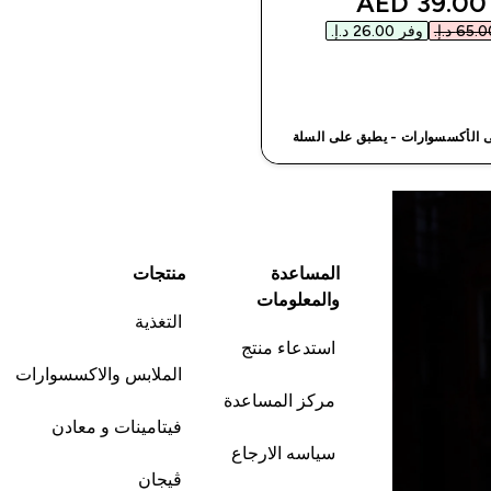
discounted price
39.00 AED‎
وفر ‏26.00 د.إ.‏‎
شراء سريع
المساعدة
منتجات
والمعلومات
التغذية
استدعاء منتج
الملابس والاكسسوارات
مركز المساعدة
فيتامينات و معادن
سياسه الارجاع
ڤيجان