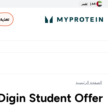
AR |
تغيير
تغذية
الأكثر مبيعاً
ter
⌄
توصيل مجاني إبتداء من ٢٥٠ درهم | ٣٠٠ ريال
الصفحة الرئيسية
Digin Student Offer