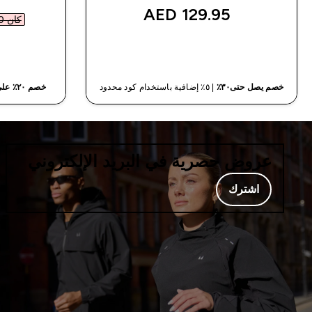
129.95 AED‎
كان ‏65.00 د.إ.‏‎
شراء سريع
خصم يصل حتى٣٠٪
| ٥٪ إضافية باستخدام كود محدود
خصم ٢٠٪ على الأكسسوارات - يطبق على السلة
عروض حصرية في البريد الإلكتروني
اشترك