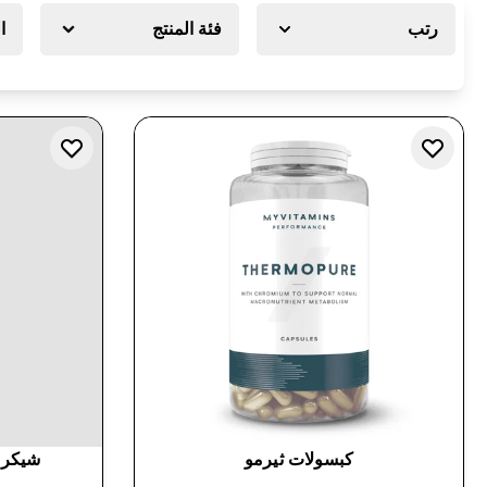
رتب
فئة المنتج
ا
كبسولات ثيرمو
شيكر 