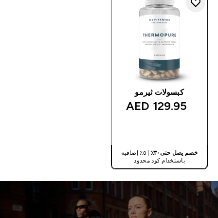
كبسولات ثيرمو
129.95 AED‎
شراء سريع
خصم يصل حتى٣٠٪
| ٥٪ إضافية
باستخدام كود محدود