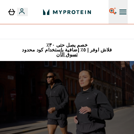
٥٪ إضافية مع زجاجة مجانية على طلبك الأول
خصم يصل حتى ٣٠٪
فلاش اوفر | ٥٪ إضافية باستخدام كود محدود
تسوق الآن