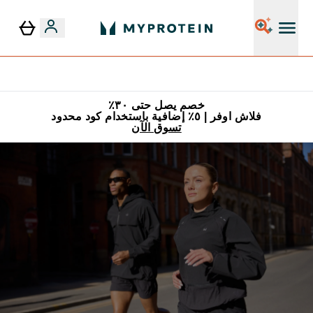
٥٪ إضافية مع زجاجة مجانية على طلبك الأول
خصم يصل حتى ٣٠٪
فلاش اوفر | ٥٪ إضافية باستخدام كود محدود
تسوق الآن