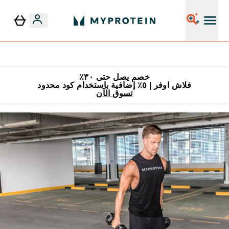
٥٪ إضافية مع زجاجة مجانية على طلبك الأول
خصم يصل حتى ٣٠٪
فلاش اوفر | ٥٪ إضافية باستخدام كود محدود
تسوق الآن