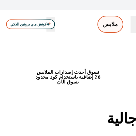
ملابس
كوتش ماي بروتين الذكي
ملابس الرجال
ملابس النساء
اكسسوارات
تصفية الملابس
Enter ملابس الرجال submenu
Enter ملابس النساء submenu
Enter اكسسوارات submenu
⌄
⌄
⌄
جميع منتجات ماي بروتين مناسبة للحلال
٥٪ إضافية مع زجاجة مجانية على طلبك الأول
تسوق أحدث إصدارات الملابس
٥٪ إضافية باستخدام كود محدود
تسوق الآن
الية