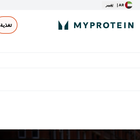
AR |
تغيير
تغذية
الأكثر مبيعاً
ter
⌄
توصيل مجاني إبتداء من ٢٥٠ درهم | ٣٠٠ ريال