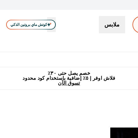
ملابس
كوتش ماي بروتين الذكي
بروتين
سناكات ووجبات خفيفة
كرياتين
فيتامين
نباتي
اكسسوا
En بروتين submenu
جميع منتجات ماي بروتين مناسبة للحلال
٥٪ إضافية مع زجاجة مجانية على طلبك الأول
خصم يصل حتى ٣٠٪
فلاش اوفر | ٥٪ إضافية باستخدام كود محدود
تسوق الآن