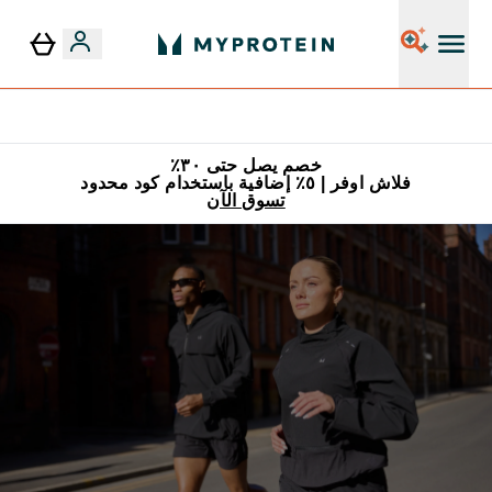
٥٪ إضافية مع زجاجة مجانية على طلبك الأول
خصم يصل حتى ٣٠٪
فلاش اوفر | ٥٪ إضافية باستخدام كود محدود
تسوق الآن