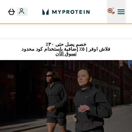
٥٪ إضافية مع زجاجة مجانية على طلبك الأول
خصم يصل حتى ٣٠٪
فلاش اوفر | ٥٪ إضافية باستخدام كود محدود
تسوق الآن