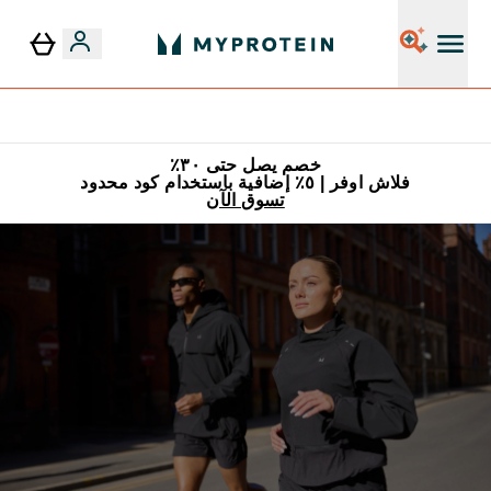
٥٪ إضافية مع زجاجة مجانية على طلبك الأول
خصم يصل حتى ٣٠٪
فلاش اوفر | ٥٪ إضافية باستخدام كود محدود
تسوق الآن