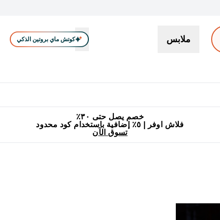
ملابس
كوتش ماي بروتين الذكي
بروتين
سناكات ووجبات خفيفة
كرياتين
فيتامين
نباتي
اكسسوا
En بروتين submenu
جميع منتجات ماي بروتين مناسبة للحلال
٥٪ إضافية مع زجاجة مجانية على طلبك الأول
خصم يصل حتى ٣٠٪
فلاش اوفر | ٥٪ إضافية باستخدام كود محدود
تسوق الآن