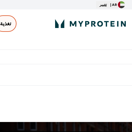
AR |
تغيير
تغذية
الأكثر مبيعاً
ter
⌄
توصيل مجاني إبتداء من ٢٥٠ درهم | ٣٠٠ ريال