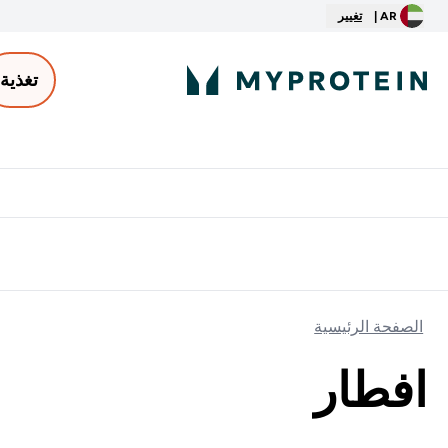
AR |
تغيير
تغذية
الأكثر مبيعاً
ter
⌄
توصيل مجاني إبتداء من ٢٥٠ درهم | ٣٠٠ ريال
الصفحة الرئيسية
افطار