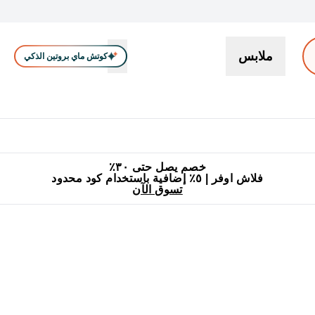
ملابس
كوتش ماي بروتين الذكي
بروتين
سناكات ووجبات خفيفة
كرياتين
فيتامين
نباتي
اكسسوا
En بروتين submenu
جميع منتجات ماي بروتين مناسبة للحلال
٥٪ إضافية مع زجاجة مجانية على طلبك الأول
خصم يصل حتى ٣٠٪
فلاش اوفر | ٥٪ إضافية باستخدام كود محدود
تسوق الآن