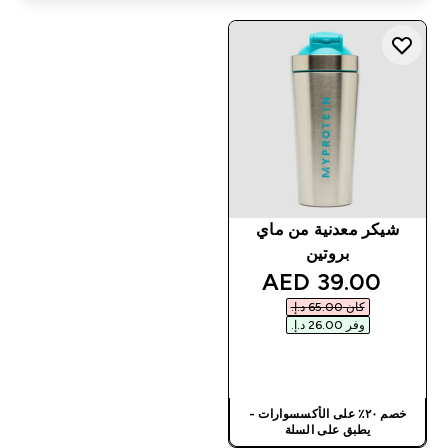
شيكر معدنية من ماي
بروتين
discounted price
39.00 AED‎
كان ‏65.00 د.إ.‏‎
وفر ‏26.00 د.إ.‏‎
شراء سريع
خصم ٢٠٪ على الأكسسوارات -
يطبق على السلة