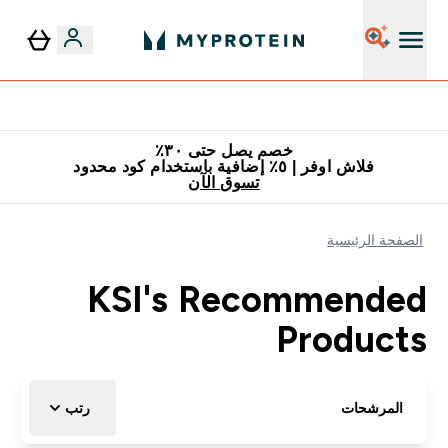
توصيل مجاني إبتداء من ٢٥٠ درهم | ٣٠٠ ريال
خصم يصل حتى ٣٠٪
فلاش اوفر | ٥٪ إضافية باستخدام كود محدود
تسوق الآن
الصفحة الرئيسية
KSI's Recommended
Products
المرشحات
رتب