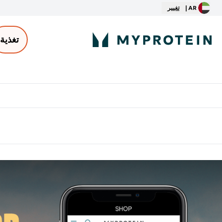
AR |
تغيير
تغذية
الأكثر مبيعاً
ter
⌄
توصيل مجاني إبتداء من ٢٥٠ درهم | ٣٠٠ ريال