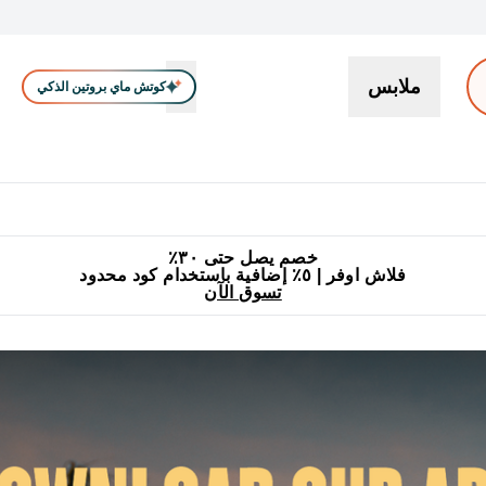
ملابس
كوتش ماي بروتين الذكي
بروتين
سناكات ووجبات خفيفة
كرياتين
فيتامين
نباتي
اكسسوا
En بروتين submenu
جميع منتجات ماي بروتين مناسبة للحلال
٥٪ إضافية مع زجاجة مجانية على طلبك الأول
خصم يصل حتى ٣٠٪
فلاش اوفر | ٥٪ إضافية باستخدام كود محدود
تسوق الآن