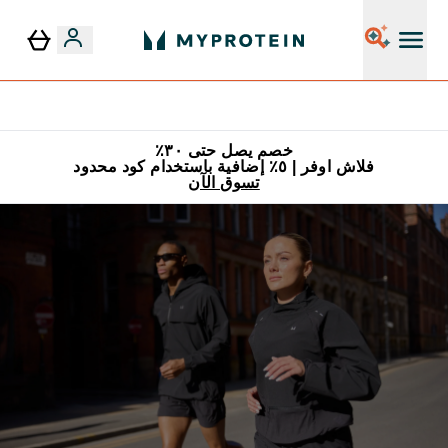
٥٪ إضافية مع زجاجة مجانية على طلبك الأول
خصم يصل حتى ٣٠٪
فلاش اوفر | ٥٪ إضافية باستخدام كود محدود
تسوق الآن