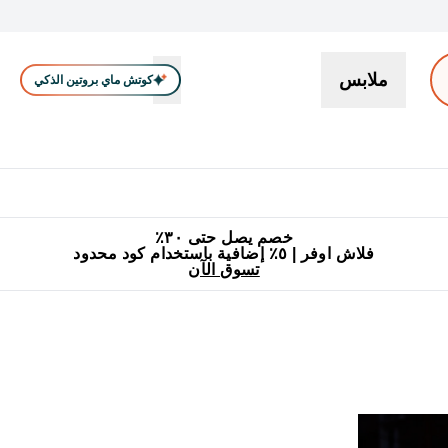
ملابس
كوتش ماي بروتين الذكي
بروتين
سناكات ووجبات خفيفة
كرياتين
فيتامين
نباتي
اكسسوا
En بروتين submenu
جميع منتجات ماي بروتين مناسبة للحلال
٥٪ إضافية مع زجاجة مجانية على طلبك الأول
خصم يصل حتى ٣٠٪
فلاش اوفر | ٥٪ إضافية باستخدام كود محدود
تسوق الآن