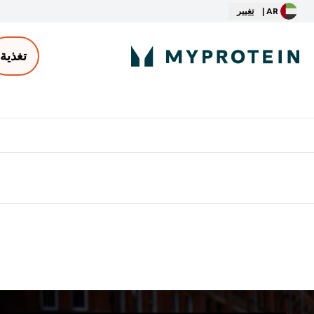
AR |
تغيير
تغذية
الأكثر مبيعاً
ter
⌄
توصيل مجاني إبتداء من ٢٥٠ درهم | ٣٠٠ ريال