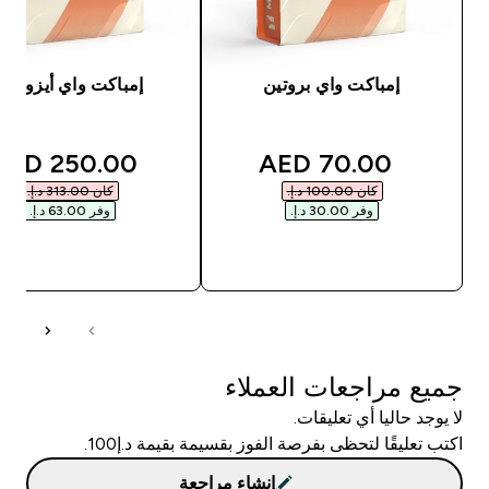
إمباكت واي بروتين
إمباكت واي أيزوليت
unted price
discounted price
250.00 AED‎
70.00 AED‎
كان ‏100.00 د.إ.‏‎
كان ‏313.00 د.إ.‏‎
وفر ‏30.00 د.إ.‏‎
وفر ‏63.00 د.إ.‏‎
شراء سريع
شراء سريع
جميع مراجعات العملاء
لا يوجد حاليا أي تعليقات.
اكتب تعليقًا لتحظى بفرصة الفوز بقسيمة بقيمة د.إ100.
إنشاء مراجعة