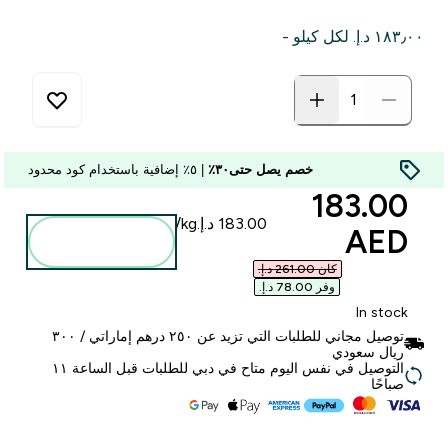
١٨٣٫٠٠ د.إ.‏‎ لكل كيلو -
خصم يصل حتى٣٠٪
| ٥٪ إضافية باستخدام كود محدود
discounted price
183.00
AED‎
أضف إلى
الحقيبة
كان ‏261.00 د.إ.‏‎
وفر ‏78.00 د.إ.‏‎
In stock
توصيل مجاني للطلبات التي تزيد عن ٢٥٠ درهم إماراتي / ٣٠٠
ريال سعودي
التوصيل في نفس اليوم متاح في دبي للطلبات قبل الساعة ١١
صباحًا