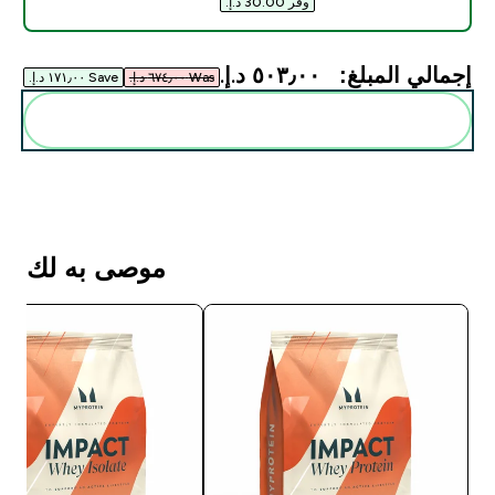
وفر ‏30.00 د.إ.‏‎
إجمالي المبلغ:
٥٠٣٫٠٠ د.إ.‏‎
Was ٦٧٤٫٠٠ د.إ.‏‎
Save ١٧١٫٠٠ د.إ.‏‎
أضف هذه إلى روتينك
موصى به لك