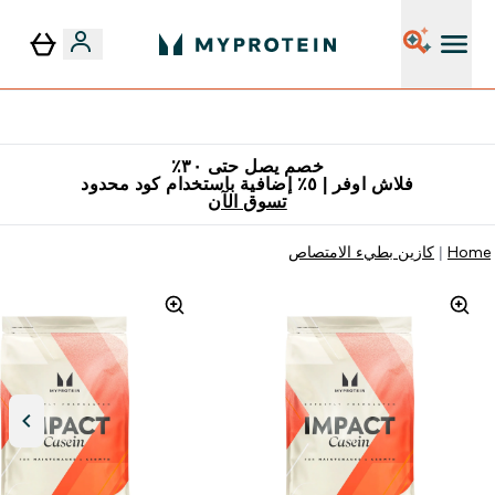
٥٪ إضافية مع زجاجة مجانية على طلبك الأول
خصم يصل حتى ٣٠٪
فلاش اوفر | ٥٪ إضافية باستخدام كود محدود
تسوق الآن
Home
كازين بطيء الامتصاص