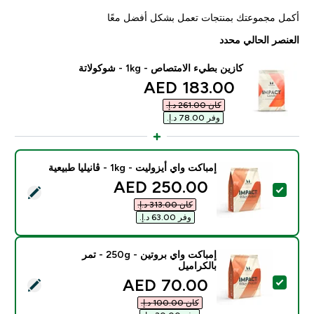
أكمل مجموعتك بمنتجات تعمل بشكل أفضل معًا
العنصر الحالي محدد
كازين بطيء الامتصاص - 1kg - شوكولاتة
discounted price
183.00 AED‎
كان ‏261.00 د.إ.‏‎
وفر ‏78.00 د.إ.‏‎
إمباكت واي أيزوليت - 1kg - ڤانيليا طبيعية
discounted price
250.00 AED‎
تحديد هذا المنتج - إمباكت واي أيزوليت - 1kg - ڤانيليا طبيعية
كان ‏313.00 د.إ.‏‎
وفر ‏63.00 د.إ.‏‎
إمباكت واي بروتين - 250g - تمر
بالكراميل
discounted price
70.00 AED‎
تحديد هذا المنتج - إمباكت واي بروتين - 250g - تمر بالكراميل
كان ‏100.00 د.إ.‏‎