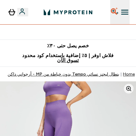
٥٪ إضافية مع زجاجة مجانية على طلبك الأول
خصم يصل حتى ٣٠٪
فلاش اوفر | ٥٪ إضافية باستخدام كود محدود
تسوق الآن
Home
بنطال ليجنز نسائي Tempo بدون خياطة من MP - أرجواني داكن