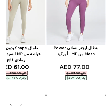
بنطال ليجنز نسائي Power
طماق Shape بدون
Mesh من MP - أوركيد
خياطة من MP للسيد
رمادي فاتح
unted price
discounted price
61.00 AED‎
77.00 AED‎
كان ‏171.00 د.إ.‏‎
كان ‏206.00 د.إ.‏‎
وفر ‏94.00 د.إ.‏‎
وفر ‏145.00 د.إ.‏‎
شراء سريع
شراء سريع