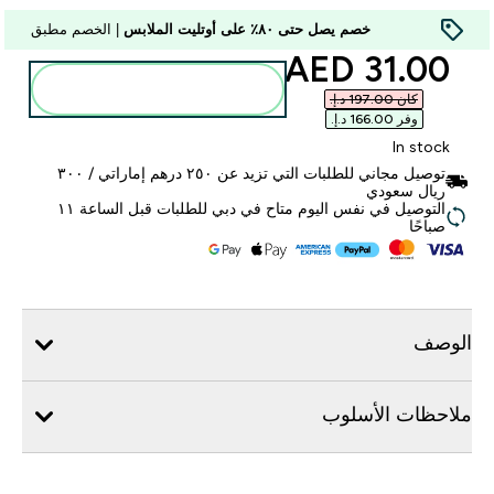
خصم يصل حتى ٨٠٪ على أوتليت الملابس
| الخصم مطبق
discounted price
31.00 AED‎
أضف إلى الحقيبة
كان ‏197.00 د.إ.‏‎
وفر ‏166.00 د.إ.‏‎
In stock
توصيل مجاني للطلبات التي تزيد عن ٢٥٠ درهم إماراتي / ٣٠٠
ريال سعودي
التوصيل في نفس اليوم متاح في دبي للطلبات قبل الساعة ١١
صباحًا
الوصف
ملاحظات الأسلوب