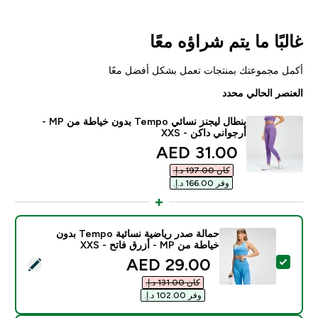
غالبًا ما يتم شراؤه معًا
أكمل مجموعتك بمنتجات تعمل بشكل أفضل معًا
العنصر الحالي محدد
بنطال ليجنز نسائي Tempo بدون خياطة من MP -
أرجواني داكن - XXS
discounted price
31.00 AED‎
كان ‏197.00 د.إ.‏‎
وفر ‏166.00 د.إ.‏‎
حمالة صدر رياضية نسائية Tempo بدون
خياطة من MP - أزرق فاتح - XXS
discounted price
29.00 AED‎
تحديد هذا المنتج - حمالة صدر رياضية نسائية Tempo بدون خياطة من MP - أزرق فاتح - XXS
كان ‏131.00 د.إ.‏‎
وفر ‏102.00 د.إ.‏‎